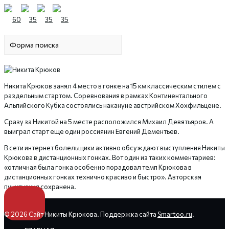
Никита Крюков занял 4 место в гонке на 15 км классическим стилем с
раздельным стартом. Соревнования в рамках Континентального
Альпийского Кубка состоялись накануне австрийском Хохфильцене.
Сразу за Никитой на 5 месте расположился Михаил Девятьяров. А
выиграл старт еще один россиянин Евгений Дементьев.
В сети интернет болельщики активно обсуждают выступления Никиты
Крюкова в дистанционных гонках. Вот один из таких комментариев:
«отличная была гонка особенно порадовал темп Крюкова в
дистанционных гонках технично красиво и быстро». Авторская
пунктуация сохранена.
© 2026 Сайт Никиты Крюкова. Поддержка сайта
Smartoo.ru
.