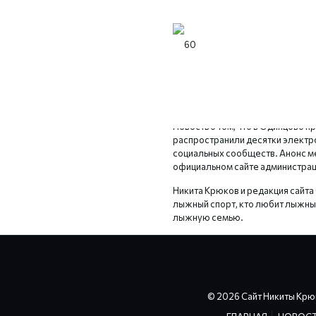
Газета «Одинцовская Неделя» о
как в Одинцово прошла автогра
событии, которое состоялось 16 
год на полосе №22.
Новость о том, что в Одинцово 
распространили десятки электр
социальных сообществ. Анонс м
официальном сайте администрац
Никита Крюков и редакция сайта
лыжный спорт, кто любит лыжные
лыжную семью.
© 2026 Сайт Никиты Крю