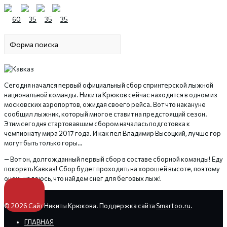
Сегодня начался первый официальный сбор спринтерской лыжной
национальной команды. Никита Крюков сейчас находится в одном из
московских аэропортов, ожидая своего рейса. Вот что накануне
сообщил лыжник, который многое ставит на предстоящий сезон.
Этим сегодня стартовавшим сбором началась подготовка к
чемпионату мира 2017 года. И как пел Владимир Высоцкий, лучше гор
могут быть только горы…
— Вот он, долгожданный первый сбор в составе сборной команды! Еду
покорять Кавказ! Сбор будет проходить на хорошей высоте, поэтому
очень надеюсь, что найдем снег для беговых лыж!
© 2026 Сайт Никиты Крюкова. Поддержка сайта
Smartoo.ru
.
ГЛАВНАЯ