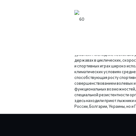
Спринтерский состав сборной Р
тренировочный сбор на спортив
База, расположенная на высоте 
обеспечивает отличные условия
уровней. Последние несколько 
державах в циклических, скорос
и спортивных играх широко исп
климатических условиях среднег
способствующая росту спортивн
совершенствованием волевых и
функциональных возможностей, у
специальной резистентности орг
здесь находили приют лыжники и
России, Болгарии, Украины, но и