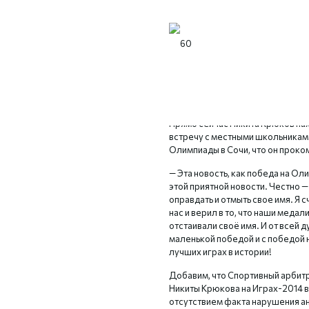
Только что стало известно, что
удовлетворил апелляции 28 рос
отстраненных от Олимпийских иг
правил на Играх-2014 в Сочи.
Прямо сейчас Никита Крюков нах
встречу с местными школьникам
Олимпиады в Сочи, что он прок
— Эта новость, как победа на Ол
этой приятной новости. Честно —
оправдать и отмыть свое имя. Я 
нас и верил в то, что наши меда
отстаивали своё имя. И от всей д
маленькой победой и с победой 
лучших играх в истории!
Добавим, что Спортивный арбитр
Никиты Крюкова на Играх-2014 в
отсутствием факта нарушения а