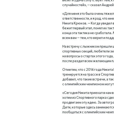
везет и удача сопутствует тем, к
случайностей», — сказал Андрей
«Для меня это была очень тяжел
ответственности, и я рад, что м
Никита Крюков. — Когда увидел 
бежит первый этап, понял их такт
конца эта тактика не сработала.
всем вам — тем, кто верил и под
На встречу с лыжником пришли 
спортивных секций, любители зи
на вопросы о стартах этого года,
после раздал всем желающим пл
Отметим, что с 2014 года Никит
тренируется на трассе в Спорти
добавил, что такие встречи, а 
с олимпийским чемпионом могут
«Сегодня Никита приехал в нам в
хотим из Спортивного парка сдел
продвигаем эту идею. За автог
Дети, которые здесь занимаютс
пообщаться с олимпийским чемп