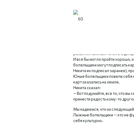
28 февраля в Одинцово состоял
Крюкова. В программе мероприят
потом подписывал автограф-ка
После чего за чашкой чая вмест
развития лыжных гонок в Одинц
И все бы могло пройти хорошо, н
болельщики могут подписать карт
Никита их подписал заранее), пр
Юные болельщики повели себя н
карт оказались на земле.
Никита сказал:
— Вот подумайте, все то, что вы
принести радость кому-то друго
Мы надеемся, что на следующей
Лыжные болельщики — это не фу
себя культурно.