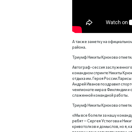
А также заметку на официально
района.
Триумф Никиты Крюкова отметил
Автограф-сессия заслуженного 
командном спринте Никиты Крюк
отдыха им. Героя России Ларисы
Андрей Иванов поздравил спортс
чемпионате мира в Финляндии и 
слаженной командной работы.
Триумф Никиты Крюкова отметил
«Мы все болели за нашу команду
ребят — Сергея Устюгова и Ники
кривотолков и домыслов, но я, ка