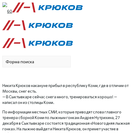
Никита Крюков накануне прибыл в республику Коми, где в отличии от
Москвы, снег есть.
— В Сыктывкаре сейчас снега много, тренироваться хорошо! —
написал он из столицы Коми.
По информации местных СМИ, которые приводят слова главного
тренера сборной Коми по лыжным гонкам Андрея Нутрихина, 27
декабря в Сыктывкаре состоится традиционная «Новогодняя лыжная
гонка». На лыжню выйдет и Никита Крюков, он примет участие в