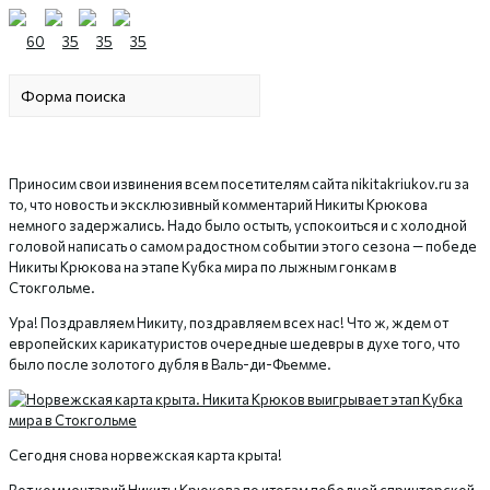
Приносим свои извинения всем посетителям сайта nikitakriukov.ru за
то, что новость и эксклюзивный комментарий Никиты Крюкова
немного задержались. Надо было остыть, успокоиться и с холодной
головой написать о самом радостном событии этого сезона — победе
Никиты Крюкова на этапе Кубка мира по лыжным гонкам в
Стокгольме.
Ура! Поздравляем Никиту, поздравляем всех нас! Что ж, ждем от
европейских карикатуристов очередные шедевры в духе того, что
было после золотого дубля в Валь-ди-Фьемме.
Сегодня снова норвежская карта крыта!