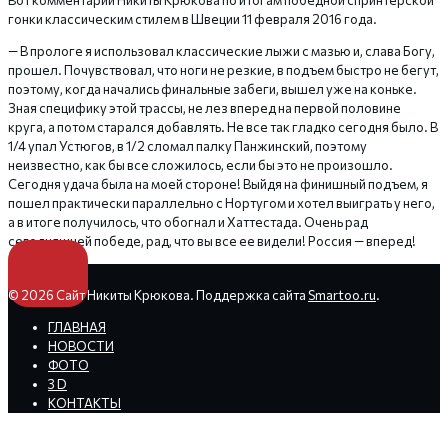
Вот комментарий Никиты Крюкова по итогам победной спринтерской
гонки классическим стилем в Швеции 11 февраля 2016 года.
— В прологе я использовал классические лыжи с мазью и, слава Богу,
прошел. Почувствовал, что ноги не резкие, в подъем быстро не бегут,
поэтому, когда начались финальные забеги, вышел уже на коньке.
Зная специфику этой трассы, не лез вперед на первой половине
круга, а потом старался добавлять. Не все так гладко сегодня было. В
1/4 упал Устюгов, в 1/2 сломал палку Панжинский, поэтому
неизвестно, как бы все сложилось, если бы это не произошло.
Сегодня удача была на моей стороне! Выйдя на финишный подъем, я
пошел практически параллельно с Нортугом и хотел выиграть у него,
а в итоге получилось, что обогнал и Хаттестада. Очень рад
сегодняшней победе, рад, что вы все ее видели! Россия — вперед!
© 2026 Сайт Никиты Крюкова. Поддержка сайта
Smartoo.ru
.
ГЛАВНАЯ
НОВОСТИ
ФОТО
3 D
КОНТАКТЫ