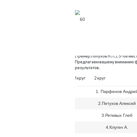
Сегодня, 22 октября, на лыжной 
тренировка на дистанцию 8 кило
вышло всего 10 человек. Андре
одинаковый результат. Борьба у
дистанции! 3-й результат показа
(тренер Лопухов Н.П.), 5-ое ме
Предлагаем вашему вниманию ф
результатов.
1 круг 2 круг
1. Парфенов Андре
2.Петухов Алексей
3.Ретивых Глеб
4.Клуген А.