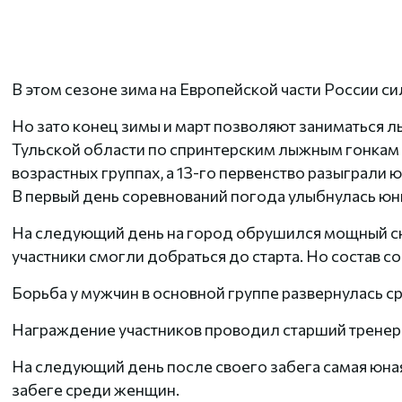
В этом сезоне зима на Европейской части России с
Но зато конец зимы и март позволяют заниматься л
Тульской области по спринтерским лыжным гонкам 
возрастных группах, а 13-го первенство разыграли
В первый день соревнований погода улыбнулась юн
На следующий день на город обрушился мощный сне
участники смогли добраться до старта. Но состав с
Борьба у мужчин в основной группе развернулась 
Награждение участников проводил старший тренер
На следующий день после своего забега самая юная
забеге среди женщин.