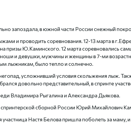
ильно запоздала, в южной части России снежный покро
ыжами и проводить соревнования. 12-13 марта в г.Еф
на призы Ю.Каминского. 12 марта соревновались самы
 юноши и девушки, мужчины и женщины в 7-ми возрастн
ым лыжникам, было тепло и солнечно.
гопад, усложнивший условия скольжения лыж. Также
обрался довольно представительный, в спринте участв
среди Владимира Рыгалина и Александра Дьякова.
 спринтерской сборной России Юрий Михайлович Ка
 участница Настя Белова пришла поболеть за маму, и