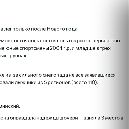
в лег только после Нового года.
ремов состоялось состоялось открытое первенство
е юные спортсмены 2004 г.р. и младше в трех
ых группах.
 из-за сильного снегопада не все заявившиеся
овали лыжники из 5 регионов (всего 110).
минский.
 она оправдала надежды дочери — заняла 3 место в