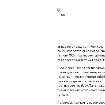
Мы рады приветствовать всех п
сайте! Огромный привет из г. Ал
Так уже сложилось, что последн
ассоциируется именно с эти зам
климатические условия этого го
выпадает в конце сентября нача
лыжников остаться не могло. Даж
19 июня 1924, именно этот день 
года поселок, а за тем и город 
С 2012 года начал действовать 
тренируются в том числе и росс
лыжники, члены спринтерской с
лыжники страны стараются не о
тренировочную базу. Так сложило
тренировкам приступила спринт
гонкам!
Пожелаем им удачи в новом спо