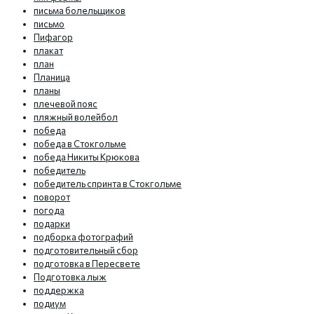
письма болельщиков
письмо
Пифагор
плакат
план
Планица
планы
плечевой пояс
пляжный волейбол
победа
победа в Стокгольме
победа Никиты Крюкова
победитель
победитель спринта в Стокгольме
поворот
погода
подарки
подборка фотографий
подготовительный сбор
подготовка в Пересвете
Подготовка лыж
поддержка
подиум