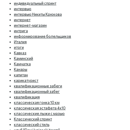
индивидуальный спринт
интервью
интервью Никиты Крюкова
интернет
интернет-магазин
интрига
информирование болельщиков
Италия
итоги
Кавказ
Каминский
Камчатка
Канары
капитан
карикатурист
квалификационные забеги
квалификационный забег
квалификация
классическая гонка 10 км
классическая эстафета 4х10
классические лыжи с мазью
Классический спринт
классический стиль