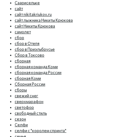
Саарисельке
сайт
сайт nikitakriukov.ru
сайт лыжника Никиты Крюкова
сайт Никиты Крюкова
самолет
сбор
сбор в Отепя
сбор в Приэльбрусье
Сбор в Токсово
сборная
сборная команда Коми
сборная команда России
сборная Коми
Сборная России
сборы
свежий снег
сверхмарафон
светофор
свободный стиль
сезон
Селфи
селфи с "королем спринта"
семья