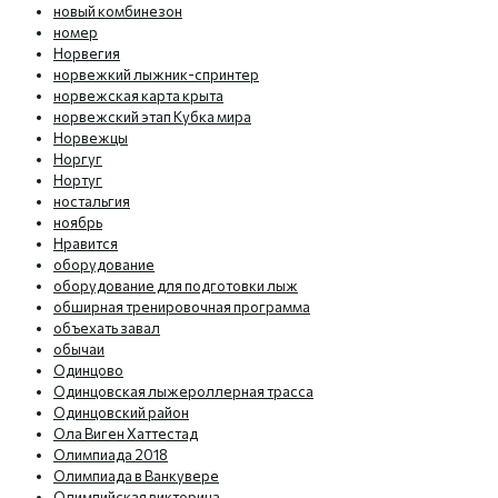
новый комбинезон
номер
Норвегия
норвежкий лыжник-спринтер
норвежская карта крыта
норвежский этап Кубка мира
Норвежцы
Норгуг
Нортуг
ностальгия
ноябрь
Нравится
оборудование
оборудование для подготовки лыж
обширная тренировочная программа
объехать завал
обычаи
Одинцово
Одинцовская лыжероллерная трасса
Одинцовский район
Ола Виген Хаттестад
Олимпиада 2018
Олимпиада в Ванкувере
Олимпийская викторина