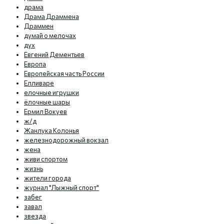
драма
Драма Драммена
Драммен
думай о мелочах
дух
Евгений Дементьев
Европа
Европейская часть России
Елливаре
елочные игрушки
ёлочные шары
Ермил Вокуев
ж/д
Жанлука Колонья
железнодорожный вокзал
жена
живи спортом
жизнь
жители города
журнал "Лыжный спорт"
забег
завал
звезда