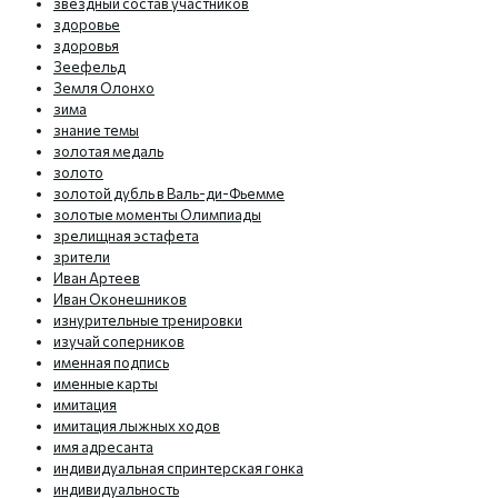
звездный состав участников
здоровье
здоровья
Зеефельд
Земля Олонхо
зима
знание темы
золотая медаль
золото
золотой дубль в Валь-ди-Фьемме
золотые моменты Олимпиады
зрелищная эстафета
зрители
Иван Артеев
Иван Оконешников
изнурительные тренировки
изучай соперников
именная подпись
именные карты
имитация
имитация лыжных ходов
имя адресанта
индивидуальная спринтерская гонка
индивидуальность