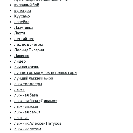
кулачный бой
культура
Куусамо
лазейка
Лазутинка
Лахти
легкий вес
лёд под снегом
Леонид Пигарин
Ливиньо
лидер
личная жизнь
лучше гор могут быть только горы
лучший лыжник мира
лыжероллеры
лыжи
лыжная база
лыжная база «Динамо»
лыжная мазь
лыжная семья
лыжник
лыжник Алексей Петухов
лыжник летом