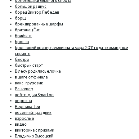
болельщики лыжного спорта
большой радиус
борец Виктор Лебедев
борщ
брендированные шарфы
британец Ёнг
брифинг
бронза
бронзовый призер чемпионата мира 2011 года в командном
спринте
быстро
быстрый старт
В лесу родилась елочка
в шаге от финала
вакс-грузовик
Ванкувер
веб-студия Smartoo
вершина
Вершина Тёи
весенний праздник
взрослые
видео
викторина с призами
Владимир Высоцкий