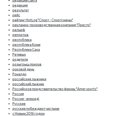
редакции сайта
редакция
результат
рейс
рейтинг HotLog "Спорт - Спортсмены"
рекламно-производственная компания "Престо"
рельеф
репортаж
республика
республика Коми
Республики Саха
Ретивых
родители
розыгрыш призов
роковой день
Роналдо
российские лыжники
российский лыжник
Российское представительство фирмы "Amer sports"
Россия
Россия - вперед!
Русские
русские побеждают чистыми
с Новым 2016 годом