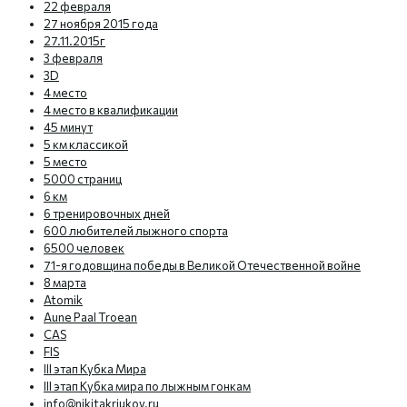
22 февраля
27 ноября 2015 года
27.11.2015г
3 февраля
3D
4 место
4 место в квалификации
45 минут
5 км классикой
5 место
5000 страниц
6 км
6 тренировочных дней
600 любителей лыжного спорта
6500 человек
71-я годовщина победы в Великой Отечественной войне
8 марта
Atomik
Aune Paal Troean
CAS
FIS
III этап Кубка Мира
III этап Кубка мира по лыжным гонкам
info@nikitakriukov.ru