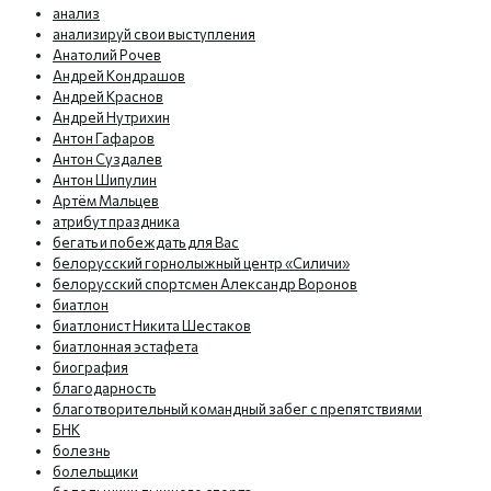
анализ
анализируй свои выступления
Анатолий Рочев
Андрей Кондрашов
Андрей Краснов
Андрей Нутрихин
Антон Гафаров
Антон Суздалев
Антон Шипулин
Артём Мальцев
атрибут праздника
бегать и побеждать для Вас
белорусский горнолыжный центр «Силичи»
белорусский спортсмен Александр Воронов
биатлон
биатлонист Никита Шестаков
биатлонная эстафета
биография
благодарность
благотворительный командный забег с препятствиями
БНК
болезнь
болельщики