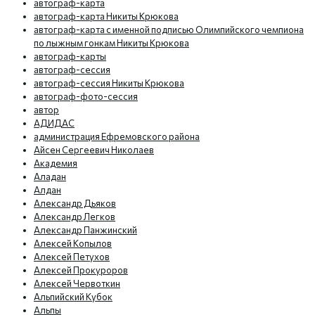
автограф-карта
автограф-карта Никиты Крюкова
автограф-карта с именной подписью Олимпийского чемпиона
по лыжным гонкам Никиты Крюкова
автограф-карты
автограф-сессия
автограф-сессия Никиты Крюкова
автограф-фото-сессия
автор
АДИДАС
администрация Ефремовского района
Айсен Сергеевич Николаев
Академия
Аладан
Алдан
Александр Дьяков
Александр Легков
Александр Панжинский
Алексей Копылов
Алексей Петухов
Алексей Прокуроров
Алексей Червоткин
Альпийский Кубок
Альпы