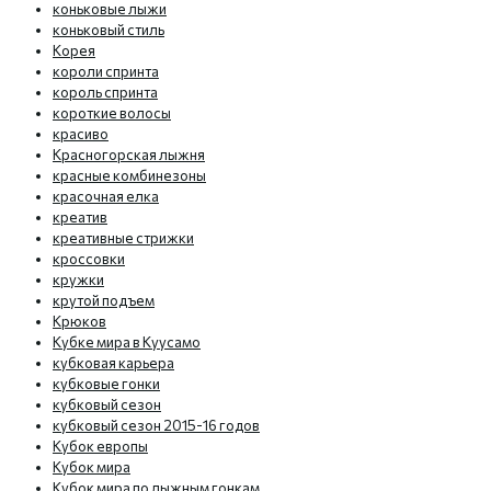
коньковые лыжи
коньковый стиль
Корея
короли спринта
король спринта
короткие волосы
красиво
Красногорская лыжня
красные комбинезоны
красочная елка
креатив
креативные стрижки
кроссовки
кружки
крутой подъем
Крюков
Кубке мира в Куусамо
кубковая карьера
кубковые гонки
кубковый сезон
кубковый сезон 2015-16 годов
Кубок европы
Кубок мира
Кубок мира по лыжным гонкам