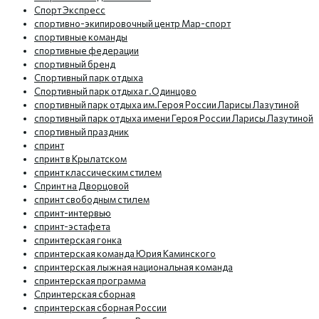
Спорт Экспресс
спортивно-экипировочный центр Мар-спорт
спортивные команды
спортивные федерации
спортивный бренд
Спортивный парк отдыха
Спортивный парк отдыха г.Одинцово
спортивный парк отдыха им.Героя России Ларисы Лазутиной
спортивный парк отдыха имени Героя России Ларисы Лазутиной
спортивный праздник
спринт
спринт в Крылатском
спринт классическим стилем
Спринт на Дворцовой
спринт свободным стилем
спринт-интервью
спринт-эстафета
спринтерская гонка
спринтерская команда Юрия Каминского
спринтерская лыжная национальная команда
спринтерская программа
Спринтерская сборная
спринтерская сборная России