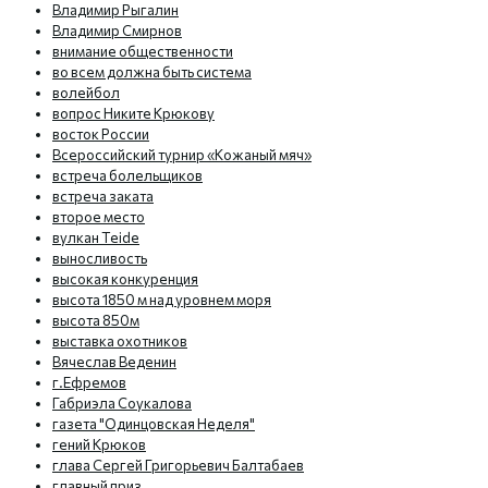
Владимир Рыгалин
Владимир Смирнов
внимание общественности
во всем должна быть система
волейбол
вопрос Никите Крюкову
восток России
Всероссийский турнир «Кожаный мяч»
встреча болельщиков
встреча заката
второе место
вулкан Teide
выносливость
высокая конкуренция
высота 1850 м над уровнем моря
высота 850м
выставка охотников
Вячеслав Веденин
г.Ефремов
Габриэла Соукалова
газета "Одинцовская Неделя"
гений Крюков
глава Сергей Григорьевич Балтабаев
главный приз