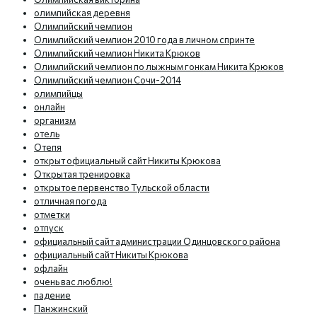
олимпийская деревня
Олимпийский чемпион
Олимпийский чемпион 2010 года в личном спринте
Олимпийский чемпион Никита Крюков
Олимпийский чемпион по лыжным гонкам Никита Крюков
Олимпийский чемпион Сочи-2014
олимпийцы
онлайн
организм
отель
Отепя
открыт официальный сайт Никиты Крюкова
Открытая тренировка
открытое первенство Тульской области
отличная погода
отметки
отпуск
официальный сайт администрации Одинцовского района
официальный сайт Никиты Крюкова
офлайн
очень вас люблю!
падение
Панжинский