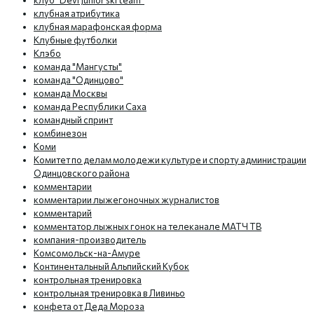
клуб "Devi Junior ski team"
клубная атрибутика
клубная марафонская форма
Клубные футболки
Клэбо
команда "Мангусты"
команда "Одинцово"
команда Москвы
команда Республики Саха
командный спринт
комбинезон
Коми
Комитет по делам молодежи культуре и спорту администрации
Одинцовского района
комментарии
комментарии лыжегоночных журналистов
комментарий
комментатор лыжных гонок на телеканале МАТЧ ТВ
компания-производитель
Комсомольск-на-Амуре
Континентальный Альпийский Кубок
контрольная тренировка
контрольная тренировка в Ливиньо
конфета от Деда Мороза