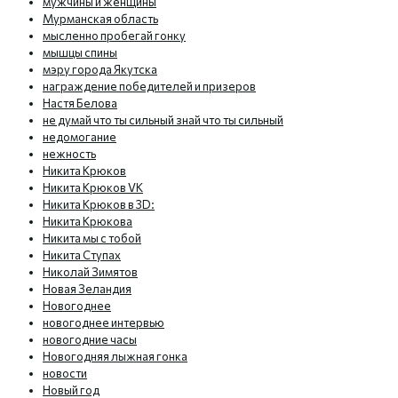
мужчины и женщины
Мурманская область
мысленно пробегай гонку
мышцы спины
мэру города Якутска
награждение победителей и призеров
Настя Белова
не думай что ты сильный знай что ты сильный
недомогание
нежность
Никита Крюков
Никита Крюков VK
Никита Крюков в 3D:
Никита Крюкова
Никита мы с тобой
Никита Ступах
Николай Зимятов
Новая Зеландия
Новогоднее
новогоднее интервью
новогодние часы
Новогодняя лыжная гонка
новости
Новый год