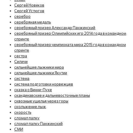
Сергей Новиков
Сергей Устюгов
серебро
серебряная медаль
серебряный призер Александр Панжинский
серебряный призер Олимпийских игр 2014 года в командном
спринте
серебряный призер чемпионата мира 2015 года в командном
спринте
сестра
Силичи
сильнейшие лыжники мира
сильнейшие лыжники Якутии
система
система подготовки норвежцев
сказка о Винни-Пухе
скандинавские и дальневосточные планы
сквозные ущелья через горы
скольжение лыж
скорость
сломал палку
сломал палку Панжинский
СМИ