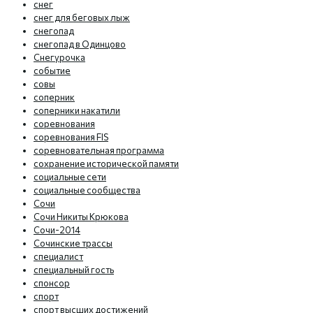
снег
снег для беговых лыж
снегопад
снегопад в Одинцово
Снегурочка
событие
совы
соперник
соперники накатили
соревнования
соревнования FIS
соревновательная программа
сохранение исторической памяти
социальные сети
социальные сообщества
Сочи
Сочи Никиты Крюкова
Сочи-2014
Сочинские трассы
специалист
специальный гость
спонсор
спорт
спорт высших достижений