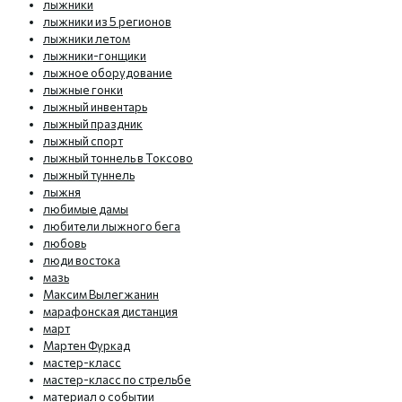
лыжники
лыжники из 5 регионов
лыжники летом
лыжники-гонщики
лыжное оборудование
лыжные гонки
лыжный инвентарь
лыжный праздник
лыжный спорт
лыжный тоннель в Токсово
лыжный туннель
лыжня
любимые дамы
любители лыжного бега
любовь
люди востока
мазь
Максим Вылегжанин
марафонская дистанция
март
Мартен Фуркад
мастер-класс
мастер-класс по стрельбе
материал о событии