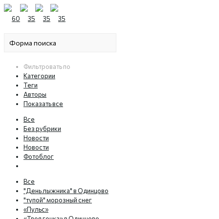
Фильтровать по
Категории
Теги
Авторы
Показать все
Все
Без рубрики
Новости
Новости
Фотоблог
Все
"День лыжника" в Одинцово
"тупой" морозный снег
«Пульс»
«Твоя гонка» в Одинцово