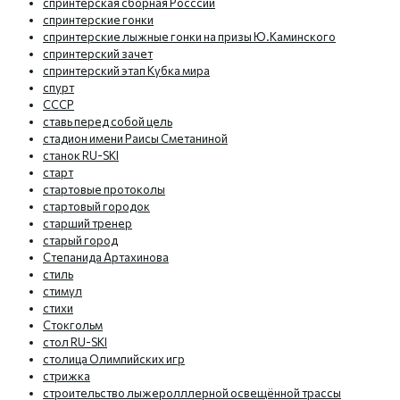
спринтерская сборная Росссии
спринтерские гонки
спринтерские лыжные гонки на призы Ю.Каминского
спринтерский зачет
спринтерский этап Кубка мира
спурт
СССР
ставь перед собой цель
стадион имени Раисы Сметаниной
станок RU-SKI
старт
стартовые протоколы
стартовый городок
старший тренер
старый город
Степанида Артахинова
стиль
стимул
стихи
Стокгольм
стол RU-SKI
столица Олимпийских игр
стрижка
строительство лыжеролллерной освещённой трассы