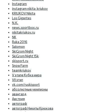
Instagram
instagram nikita_kriukov
KRIUKOV Nikita
Los Gigantes
N.K.
news.sportbox.ru
nikitakriukov.ru
NK
Ruka 2016
Salomon
SkiGrom Night
SkiGrom Night 15k
skisport.ru
Snow Farm
teamkriukov
V этапе Кубка мира
VII этап
vk.com/ruskisport
абсолютные чемпионы
авангард
Австрия
автограф
автограф Никиты Крюкова