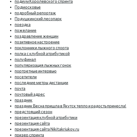
подиум Королевского спринта
Подмосковье
подробный репортаж
Подушкинский лесопарк
поездка
пожелание
поздравление женщин
позитивное настроение
поклонники лыжного спорта
полка с клубной атрибутикой
полуфинал
популяризация лыжных гонок
портретные интервью
посетители
последние метры дистанции
почта
почтовый адрес
праздник
праздник Весна пришла в Якутск тепло и радость принесла!
предстоящий сезон
презентация клубной атрибутики
презентация сайта
презентация сайта Nikitakriukov.ru
призер спринта