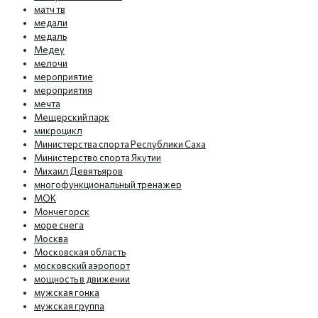
матч тв
медали
медаль
Медеу
мелочи
мероприятие
мероприятия
мечта
Мещерский парк
микроцикл
Министерства спорта Республики Саха
Министерство спорта Якутии
Михаил Девятьяров
многофункциональный тренажер
МОК
Мончегорск
море снега
Москва
Московская область
московский аэропорт
мощность в движении
мужская гонка
мужская группа