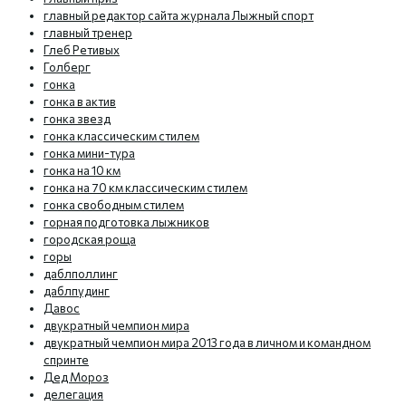
главный редактор сайта журнала Лыжный спорт
главный тренер
Глеб Ретивых
Голберг
гонка
гонка в актив
гонка звезд
гонка классическим стилем
гонка мини-тура
гонка на 10 км
гонка на 70 км классическим стилем
гонка свободным стилем
горная подготовка лыжников
городская роща
горы
даблполлинг
даблпудинг
Давос
двукратный чемпион мира
двукратный чемпион мира 2013 года в личном и командном
спринте
Дед Мороз
делегация