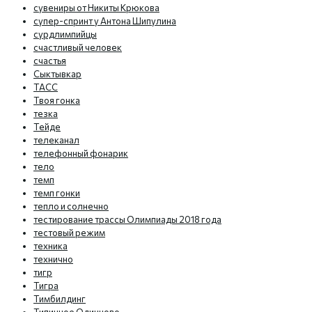
сувениры от Никиты Крюкова
супер-спринт у Антона Шипулина
сурдлимпийцы
счастливый человек
счастья
Сыктывкар
ТАСС
Твоя гонка
тезка
Тейде
телеканал
телефонный фонарик
тело
темп
темп гонки
тепло и солнечно
тестирование трассы Олимпиады 2018 года
тестовый режим
техника
технично
тигр
Тигра
Тимбилдинг