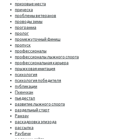
призовые места
прическа
проблемы ветеранов
проводы зимы
программа
пролог
промежуточный финиш
пропуск
профессионалы
профессионалы лыжного спорта
профессиональная карьера
прыжковая имитация
психология
психология победителя
публикации
Пхенчхан
пьедестал
развитие лыжного спорта
раздельный старт
Рамзау
раскадровка эпизода
рассылка
Раубичи