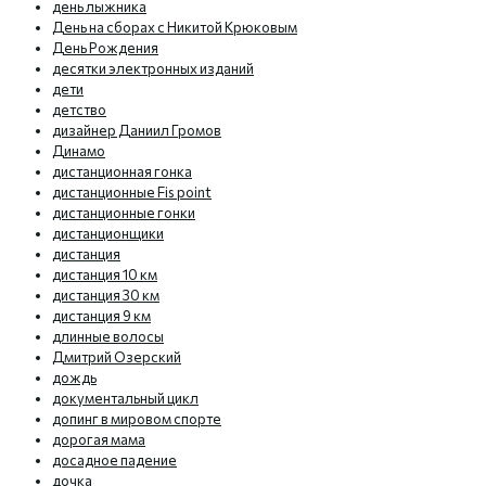
день лыжника
День на сборах с Никитой Крюковым
День Рождения
десятки электронных изданий
дети
детство
дизайнер Даниил Громов
Динамо
дистанционная гонка
дистанционные Fis point
дистанционные гонки
дистанционщики
дистанция
дистанция 10 км
дистанция 30 км
дистанция 9 км
длинные волосы
Дмитрий Озерский
дождь
документальный цикл
допинг в мировом спорте
дорогая мама
досадное падение
дочка