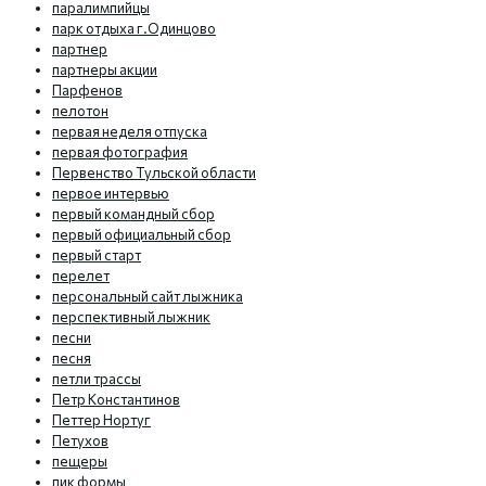
паралимпийцы
парк отдыха г.Одинцово
партнер
партнеры акции
Парфенов
пелотон
первая неделя отпуска
первая фотография
Первенство Тульской области
первое интервью
первый командный сбор
первый официальный сбор
первый старт
перелет
персональный сайт лыжника
перспективный лыжник
песни
песня
петли трассы
Петр Константинов
Петтер Нортуг
Петухов
пещеры
пик формы