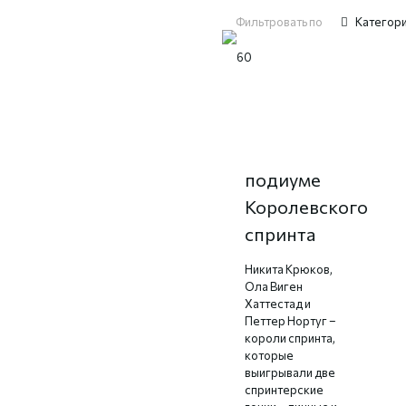
Фильтровать по
Категор
Три
короля на
подиуме
Королевского
спринта
Никита Крюков,
Ола Виген
Хаттестад и
Петтер Нортуг –
короли спринта,
которые
выигрывали две
спринтерские