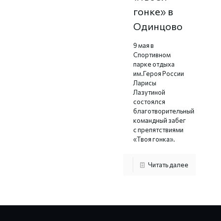
гонке» в
Одинцово
9 мая в
Спортивном
парке отдыха
им.Героя России
Ларисы
Лазутиной
состоялся
благотворительный
командный забег
с препятствиями
«Твоя гонка».
Читать далее