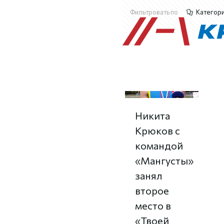
Фильтровать по
Категор
Никита
Крюков с
командой
«Мангусты»
занял
второе
место в
«Твоей