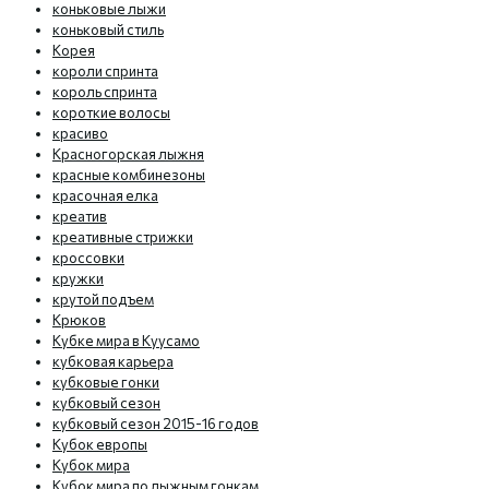
коньковые лыжи
коньковый стиль
Корея
короли спринта
король спринта
короткие волосы
красиво
Красногорская лыжня
красные комбинезоны
красочная елка
креатив
креативные стрижки
кроссовки
кружки
крутой подъем
Крюков
Кубке мира в Куусамо
кубковая карьера
кубковые гонки
кубковый сезон
кубковый сезон 2015-16 годов
Кубок европы
Кубок мира
Кубок мира по лыжным гонкам