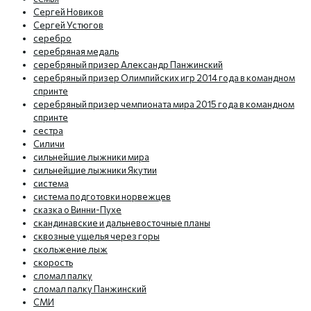
Сергей Новиков
Сергей Устюгов
серебро
серебряная медаль
серебряный призер Александр Панжинский
серебряный призер Олимпийских игр 2014 года в командном
спринте
серебряный призер чемпионата мира 2015 года в командном
спринте
сестра
Силичи
сильнейшие лыжники мира
сильнейшие лыжники Якутии
система
система подготовки норвежцев
сказка о Винни-Пухе
скандинавские и дальневосточные планы
сквозные ущелья через горы
скольжение лыж
скорость
сломал палку
сломал палку Панжинский
СМИ