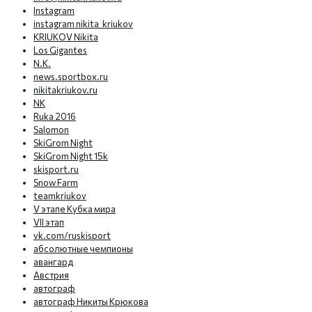
Instagram
instagram nikita_kriukov
KRIUKOV Nikita
Los Gigantes
N.K.
news.sportbox.ru
nikitakriukov.ru
NK
Ruka 2016
Salomon
SkiGrom Night
SkiGrom Night 15k
skisport.ru
Snow Farm
teamkriukov
V этапе Кубка мира
VII этап
vk.com/ruskisport
абсолютные чемпионы
авангард
Австрия
автограф
автограф Никиты Крюкова