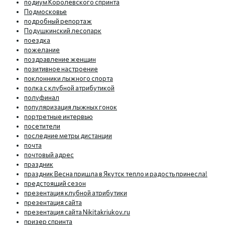
подиум Королевского спринта
Подмосковье
подробный репортаж
Подушкинский лесопарк
поездка
пожелание
поздравление женщин
позитивное настроение
поклонники лыжного спорта
полка с клубной атрибутикой
полуфинал
популяризация лыжных гонок
портретные интервью
посетители
последние метры дистанции
почта
почтовый адрес
праздник
праздник Весна пришла в Якутск тепло и радость принесла!
предстоящий сезон
презентация клубной атрибутики
презентация сайта
презентация сайта Nikitakriukov.ru
призер спринта