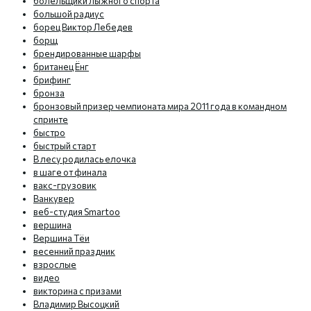
болельщики лыжного спорта
большой радиус
борец Виктор Лебедев
борщ
брендированные шарфы
британец Ёнг
брифинг
бронза
бронзовый призер чемпионата мира 2011 года в командном
спринте
быстро
быстрый старт
В лесу родилась елочка
в шаге от финала
вакс-грузовик
Ванкувер
веб-студия Smartoo
вершина
Вершина Тёи
весенний праздник
взрослые
видео
викторина с призами
Владимир Высоцкий