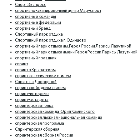
Спорт Экспресс
спортивно-экипировочный центр Мар-спорт
спортивные команды
спортивные федерации
спортивный бренд
Спортивный парк отдыха
Спортивный парк отдыха г.Одинцово
спортивный парк отдыха им.Героя России Ларисы Лазутиной
спортивный парк отдыха имени Героя России Ларисы Лазутиной
спортивный праздник
спринт
спринт в Крылатском
спринт классическим стилем
Спринт на Дворцовой
спринт свободным стилем
спринт-интервью
спринт-эстафета
спринтерская гонка
спринтерская команда Юрия Каминского
спринтерская лыжная национальная команда
спринтерская программа
Спринтерская сборная
спринтерская сборная России