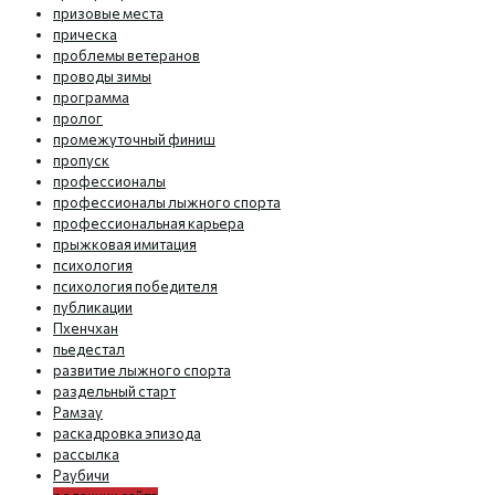
призовые места
прическа
проблемы ветеранов
проводы зимы
программа
пролог
промежуточный финиш
пропуск
профессионалы
профессионалы лыжного спорта
профессиональная карьера
прыжковая имитация
психология
психология победителя
публикации
Пхенчхан
пьедестал
развитие лыжного спорта
раздельный старт
Рамзау
раскадровка эпизода
рассылка
Раубичи