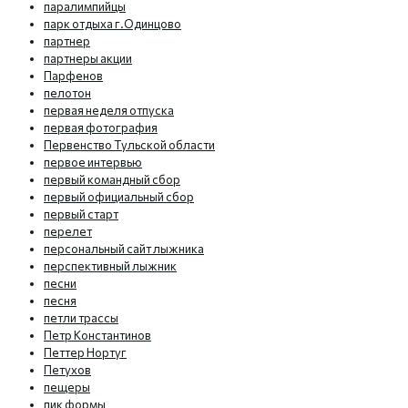
паралимпийцы
парк отдыха г.Одинцово
партнер
партнеры акции
Парфенов
пелотон
первая неделя отпуска
первая фотография
Первенство Тульской области
первое интервью
первый командный сбор
первый официальный сбор
первый старт
перелет
персональный сайт лыжника
перспективный лыжник
песни
песня
петли трассы
Петр Константинов
Петтер Нортуг
Петухов
пещеры
пик формы