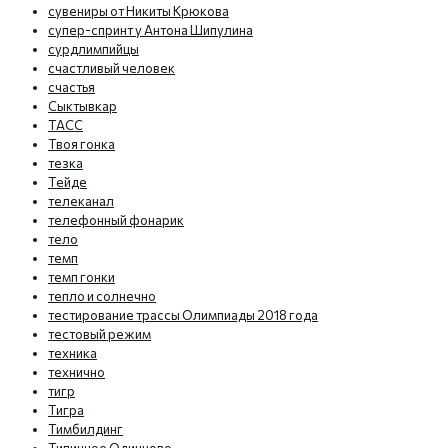
сувениры от Никиты Крюкова
супер-спринт у Антона Шипулина
сурдлимпийцы
счастливый человек
счастья
Сыктывкар
ТАСС
Твоя гонка
тезка
Тейде
телеканал
телефонный фонарик
тело
темп
темп гонки
тепло и солнечно
тестирование трассы Олимпиады 2018 года
тестовый режим
техника
технично
тигр
Тигра
Тимбилдинг