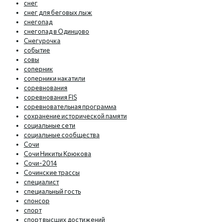
снег
снег для беговых лыж
снегопад
снегопад в Одинцово
Снегурочка
событие
совы
соперник
соперники накатили
соревнования
соревнования FIS
соревновательная программа
сохранение исторической памяти
социальные сети
социальные сообщества
Сочи
Сочи Никиты Крюкова
Сочи-2014
Сочинские трассы
специалист
специальный гость
спонсор
спорт
спорт высших достижений