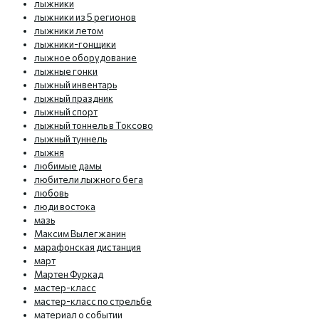
лыжники
лыжники из 5 регионов
лыжники летом
лыжники-гонщики
лыжное оборудование
лыжные гонки
лыжный инвентарь
лыжный праздник
лыжный спорт
лыжный тоннель в Токсово
лыжный туннель
лыжня
любимые дамы
любители лыжного бега
любовь
люди востока
мазь
Максим Вылегжанин
марафонская дистанция
март
Мартен Фуркад
мастер-класс
мастер-класс по стрельбе
материал о событии