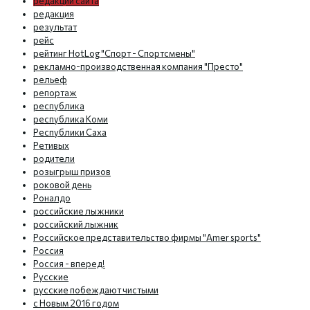
редакции сайта
редакция
результат
рейс
рейтинг HotLog "Спорт - Спортсмены"
рекламно-производственная компания "Престо"
рельеф
репортаж
республика
республика Коми
Республики Саха
Ретивых
родители
розыгрыш призов
роковой день
Роналдо
российские лыжники
российский лыжник
Российское представительство фирмы "Amer sports"
Россия
Россия - вперед!
Русские
русские побеждают чистыми
с Новым 2016 годом