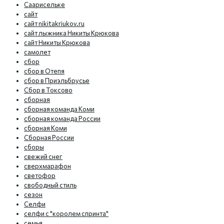
Саарисельке
сайт
сайт nikitakriukov.ru
сайт лыжника Никиты Крюкова
сайт Никиты Крюкова
самолет
сбор
сбор в Отепя
сбор в Приэльбрусье
Сбор в Токсово
сборная
сборная команда Коми
сборная команда России
сборная Коми
Сборная России
сборы
свежий снег
сверхмарафон
светофор
свободный стиль
сезон
Селфи
селфи с "королем спринта"
семья