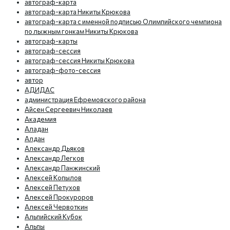
автограф-карта
автограф-карта Никиты Крюкова
автограф-карта с именной подписью Олимпийского чемпиона
по лыжным гонкам Никиты Крюкова
автограф-карты
автограф-сессия
автограф-сессия Никиты Крюкова
автограф-фото-сессия
автор
АДИДАС
администрация Ефремовского района
Айсен Сергеевич Николаев
Академия
Аладан
Алдан
Александр Дьяков
Александр Легков
Александр Панжинский
Алексей Копылов
Алексей Петухов
Алексей Прокуроров
Алексей Червоткин
Альпийский Кубок
Альпы