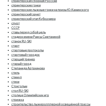
спринтерская сборная Росссии
спринтерские гонки
спринтерские лыжные гонки на призы Ю.Каминского
спринтерский зачет
спринтерский этап Кубка мира
спурт
СССР
ставь перед собой цель
стадион имени Раисы Сметаниной
станок RU-SKI
старт
стартовые протоколы
стартовый городок
старший тренер
старый город
Степанида Артахинова
стиль
стимул
стихи
Стокгольм
стол RU-SKI
столица Олимпийских игр
стрижка
строительство лыжеролллерной освещённой трассы