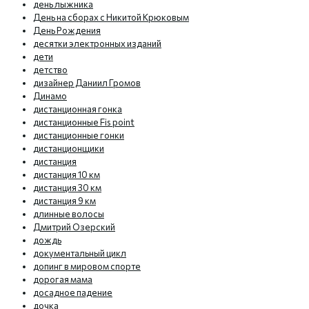
день лыжника
День на сборах с Никитой Крюковым
День Рождения
десятки электронных изданий
дети
детство
дизайнер Даниил Громов
Динамо
дистанционная гонка
дистанционные Fis point
дистанционные гонки
дистанционщики
дистанция
дистанция 10 км
дистанция 30 км
дистанция 9 км
длинные волосы
Дмитрий Озерский
дождь
документальный цикл
допинг в мировом спорте
дорогая мама
досадное падение
дочка