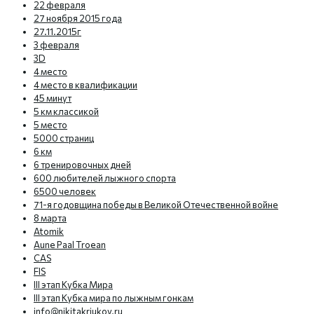
22 февраля
27 ноября 2015 года
27.11.2015г
3 февраля
3D
4 место
4 место в квалификации
45 минут
5 км классикой
5 место
5000 страниц
6 км
6 тренировочных дней
600 любителей лыжного спорта
6500 человек
71-я годовщина победы в Великой Отечественной войне
8 марта
Atomik
Aune Paal Troean
CAS
FIS
III этап Кубка Мира
III этап Кубка мира по лыжным гонкам
info@nikitakriukov.ru