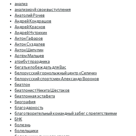
анализ
анализируй свои выступления
Анатолий Рочев
Андрей Кондрашов
Андрей Краснов
Андрей Нутрихин
Антон Гафаров
Антон Суздалев
Антон Шипулин
Артём Мальцев
атрибут праздника
бегать и побеждать для Вас
белорусский горнолыжный центр «Силичи»
белорусский спортсмен Александр Воронов
биатлон
биатлонист Никита Шестаков
биатлонная эстафета
биография
благодарность
благотворительный командный забег с препятствиями
БНК
болезнь
болельщики