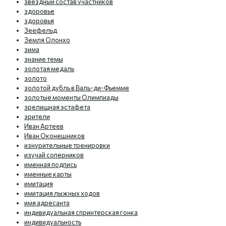
звездный состав участников
здоровье
здоровья
Зеефельд
Земля Олонхо
зима
знание темы
золотая медаль
золото
золотой дубль в Валь-ди-Фьемме
золотые моменты Олимпиады
зрелищная эстафета
зрители
Иван Артеев
Иван Оконешников
изнурительные тренировки
изучай соперников
именная подпись
именные карты
имитация
имитация лыжных ходов
имя адресанта
индивидуальная спринтерская гонка
индивидуальность