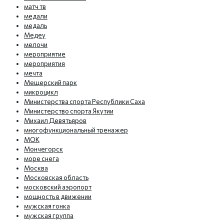
матч тв
медали
медаль
Медеу
мелочи
мероприятие
мероприятия
мечта
Мещерский парк
микроцикл
Министерства спорта Республики Саха
Министерство спорта Якутии
Михаил Девятьяров
многофункциональный тренажер
МОК
Мончегорск
море снега
Москва
Московская область
московский аэропорт
мощность в движении
мужская гонка
мужская группа