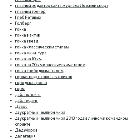
главный редактор сайта журнала Лыжный спорт
главный тренер
Глеб Ретивых
Голберг
гонка
гонка в актив
гонка звезд
гонка классическим стилем
гонка мини-тура
гонка на 10 км
гонка на 70 км классическим стилем
гонка свободным стилем
горная подготовка лыжников
городская роща
горы
даблполлинг
даблпудинг
Давос
двукратный чемпион мира
двукратный чемпион мира 2013 года в личном и командном
спринте
Дед Мороз
делегация