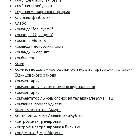
клуб "Devi Junior ski team"
клубная атрибутика
клубная марафонская форма
Клубные футболки
Клэбо
команда "Мангусты"
команда "Одинцово"
команда Москвы
команда Республики Саха
командный спринт
комбинезон
Коми
Комитет по делам молодежи культуре и спорту администрации
Одинцовского района
комментарии
комментарии лыжегоночных журналистов
комментарий
комментатор лыжных гонок на телеканале МАТЧ ТВ
компания-производитель
Комсомольск-на-Амуре
Континентальный Альпийский Кубок
контрольная тренировка
контрольная тренировка в Ливиньо
конфета от Деда Мороза