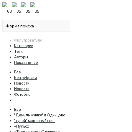
Фильтровать по
Категории
Теги
Авторы
Показать все
Все
Без рубрики
Новости
Новости
Фотоблог
Все
"День лыжника" в Одинцово
"тупой" морозный снег
«Пульс»
«Твоя гонка» в Одинцово