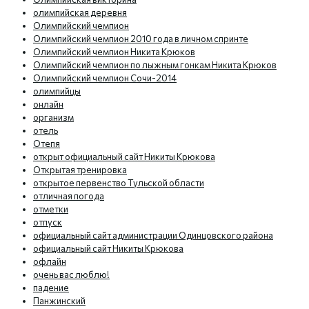
олимпийская деревня
Олимпийский чемпион
Олимпийский чемпион 2010 года в личном спринте
Олимпийский чемпион Никита Крюков
Олимпийский чемпион по лыжным гонкам Никита Крюков
Олимпийский чемпион Сочи-2014
олимпийцы
онлайн
организм
отель
Отепя
открыт официальный сайт Никиты Крюкова
Открытая тренировка
открытое первенство Тульской области
отличная погода
отметки
отпуск
официальный сайт администрации Одинцовского района
официальный сайт Никиты Крюкова
офлайн
очень вас люблю!
падение
Панжинский