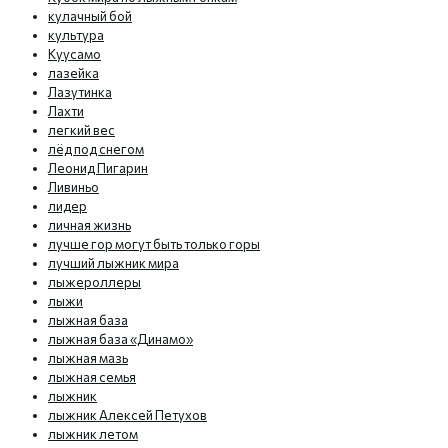
кулачный бой
культура
Куусамо
лазейка
Лазутинка
Лахти
легкий вес
лёд под снегом
Леонид Пигарин
Ливиньо
лидер
личная жизнь
лучше гор могут быть только горы
лучший лыжник мира
лыжероллеры
лыжи
лыжная база
лыжная база «Динамо»
лыжная мазь
лыжная семья
лыжник
лыжник Алексей Петухов
лыжник летом