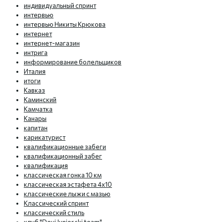
индивидуальный спринт
интервью
интервью Никиты Крюкова
интернет
интернет-магазин
интрига
информирование болельщиков
Италия
итоги
Кавказ
Каминский
Камчатка
Канары
капитан
карикатурист
квалификационные забеги
квалификационный забег
квалификация
классическая гонка 10 км
классическая эстафета 4х10
классические лыжи с мазью
Классический спринт
классический стиль