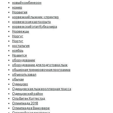
новый комбинезон
номер
Норвегия
норвежкий лыжник-спринтер
норвежская карта крыта
норвежский этап Кубка мира
Норвежцы
Норгуг
Нортуг
ностальгия
ноябрь
Нравится
оборудование
оборудование для подготовки лыж
обширная тренировочная программа
объехать завал
обычаи
Одинцово
Одинцовская лыжероллерная трасса
Одинцовский район
Ола Виген Хаттестад
Олимпиада 2018
Олимпиада в Ванкувере
Олимпийская викторина