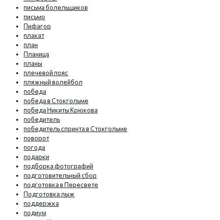
письма болельщиков
письмо
Пифагор
плакат
план
Планица
планы
плечевой пояс
пляжный волейбол
победа
победа в Стокгольме
победа Никиты Крюкова
победитель
победитель спринта в Стокгольме
поворот
погода
подарки
подборка фотографий
подготовительный сбор
подготовка в Пересвете
Подготовка лыж
поддержка
подиум