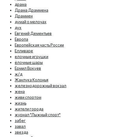
драма
Драма Драммена
Драммен
думай о мелочах
дух
Евгений Дементьев
Европа
Европейская часть России
Елливаре
елочные игрушки
ёлочные шары
Ермил Вокуев
ж/д
Жанлука Колонья
железнодорожный вокзал
жена
живи спортом
жизнь
жители города
журнал "Лыжный спорт"
забег
завал
звезда