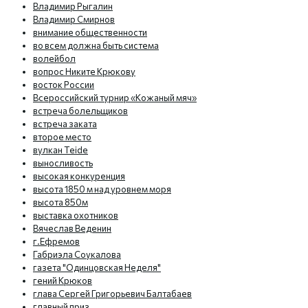
Владимир Рыгалин
Владимир Смирнов
внимание общественности
во всем должна быть система
волейбол
вопрос Никите Крюкову
восток России
Всероссийский турнир «Кожаный мяч»
встреча болельщиков
встреча заката
второе место
вулкан Teide
выносливость
высокая конкуренция
высота 1850 м над уровнем моря
высота 850м
выставка охотников
Вячеслав Веденин
г.Ефремов
Габриэла Соукалова
газета "Одинцовская Неделя"
гений Крюков
глава Сергей Григорьевич Балтабаев
главный приз