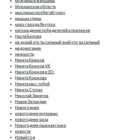
мужчины и женщины
Мурманская область
мысленно пробегай гонку
мышцы спины
мэру города Якутска
награждение победителей и призеров
Настя Белова
не думай что ты сильный знай что ты сильный
недомогание
нежность
Никита Крюков
Никита Крюков VK
Никита Крюков в 3D:
Никита Крюкова
Никита мы с тобой
Никита Ступах
Николай Зимятов
Новая Зеландия
Новогоднее
новогоднее интервью
новогодние часы
Новогодняя лыжная гонка
новости
Новый год