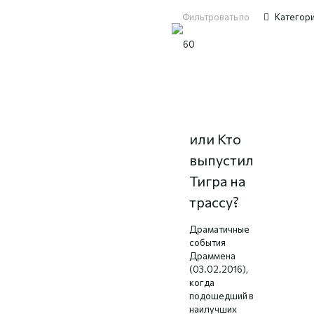
Фильтровать по
Категор
Драма
Драммена,
или Кто
выпустил
Тигра на
трассу?
Драматичные
события
Драммена
(03.02.2016),
когда
подошедший в
наилучших