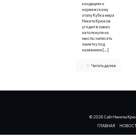
кондициях к
норвежскому
этапу Кубка мира
Никита Крюков
угодил в завал,
натолкнули на
мысль: написать
заметку под
названием
[…]
Читать далее
© 2026 Сайт Никиты Крю
ГЛАВНАЯ
НОВОС