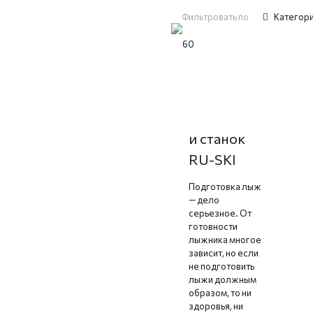
Фильтровать по
Категор
Подготовка
лыж: стол
и станок
RU-SKI
Подготовка лыж
— дело
серьезное. От
готовности
лыжника многое
зависит, но если
не подготовить
лыжи должным
образом, то ни
здоровья, ни