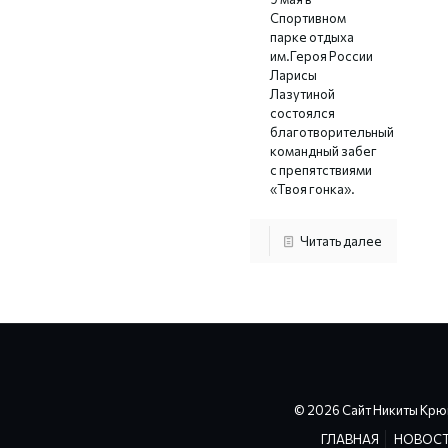
Спортивном
парке отдыха
им.Героя России
Ларисы
Лазутиной
состоялся
благотворительный
командный забег
с препятствиями
«Твоя гонка».
Читать далее
© 2026 Сайт Никиты Крю
ГЛАВНАЯ
НОВОС