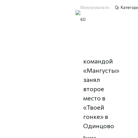
Фильтровать по
Категор
Никита
Крюков с
командой
«Мангусты»
занял
второе
место в
«Твоей
гонке» в
Одинцово
9 мая в