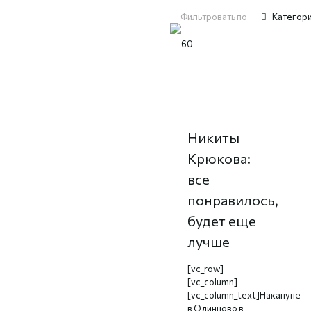
Фильтровать по
Категор
Автограф-
сессия
Никиты
Крюкова:
все
понравилось,
будет еще
лучше
[vc_row]
[vc_column]
[vc_column_text]Накануне
в Одинцово в