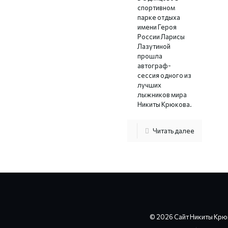
спортивном
парке отдыха
имени Героя
России Ларисы
Лазутиной
прошла
автограф-
сессия одного из
лучших
лыжников мира
Никиты Крюкова.
Читать далее
© 2026 Сайт Никиты Крю