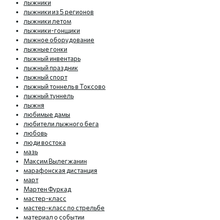
лыжники
лыжники из 5 регионов
лыжники летом
лыжники-гонщики
лыжное оборудование
лыжные гонки
лыжный инвентарь
лыжный праздник
лыжный спорт
лыжный тоннель в Токсово
лыжный туннель
лыжня
любимые дамы
любители лыжного бега
любовь
люди востока
мазь
Максим Вылегжанин
марафонская дистанция
март
Мартен Фуркад
мастер-класс
мастер-класс по стрельбе
материал о событии