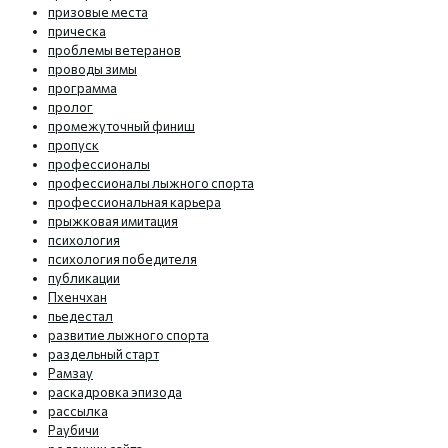
призовые места
прическа
проблемы ветеранов
проводы зимы
программа
пролог
промежуточный финиш
пропуск
профессионалы
профессионалы лыжного спорта
профессиональная карьера
прыжковая имитация
психология
психология победителя
публикации
Пхенчхан
пьедестал
развитие лыжного спорта
раздельный старт
Рамзау
раскадровка эпизода
рассылка
Раубичи