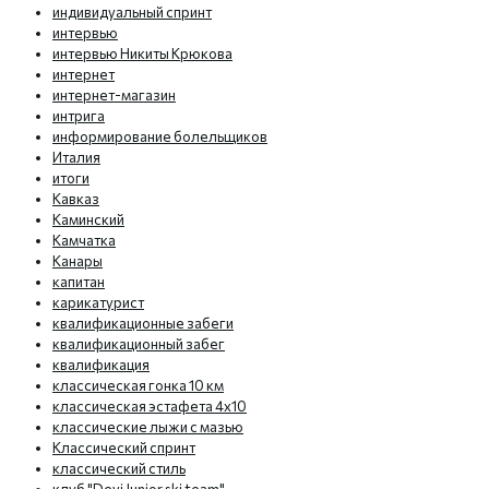
индивидуальный спринт
интервью
интервью Никиты Крюкова
интернет
интернет-магазин
интрига
информирование болельщиков
Италия
итоги
Кавказ
Каминский
Камчатка
Канары
капитан
карикатурист
квалификационные забеги
квалификационный забег
квалификация
классическая гонка 10 км
классическая эстафета 4х10
классические лыжи с мазью
Классический спринт
классический стиль