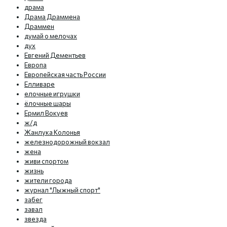
драма
Драма Драммена
Драммен
думай о мелочах
дух
Евгений Дементьев
Европа
Европейская часть России
Елливаре
елочные игрушки
ёлочные шары
Ермил Вокуев
ж/д
Жанлука Колонья
железнодорожный вокзал
жена
живи спортом
жизнь
жители города
журнал "Лыжный спорт"
забег
завал
звезда