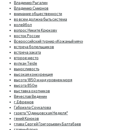
Владимир Рыгалин
Владимир Смирнов
внимание общественности
во всем должна быть система
волейбол
вопрос Никите Крюкову
восток России
Всероссийский турнир «Кожаный мяч»
встреча болельщиков
встреча заката
второе место
вулкан Teide
выносливость
высокая конкуренция
высота 1850 м над уровнем моря
высота 850м
выставка охотников
Вячеслав Веденин
г.Ефремов
Габриэла Соукалова
газета "Одинцовская Неделя"
гений Крюков
глава Сергей Григорьевич Балтабаев
главный приз