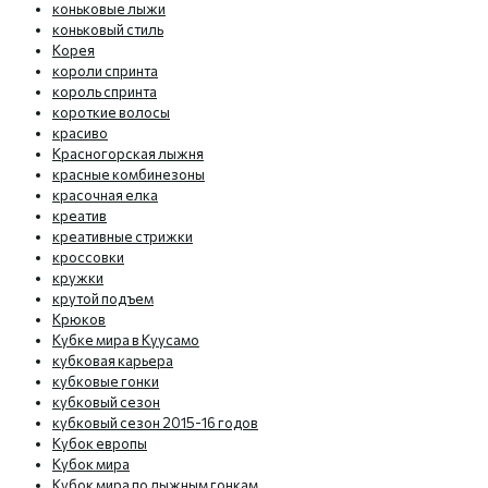
коньковые лыжи
коньковый стиль
Корея
короли спринта
король спринта
короткие волосы
красиво
Красногорская лыжня
красные комбинезоны
красочная елка
креатив
креативные стрижки
кроссовки
кружки
крутой подъем
Крюков
Кубке мира в Куусамо
кубковая карьера
кубковые гонки
кубковый сезон
кубковый сезон 2015-16 годов
Кубок европы
Кубок мира
Кубок мира по лыжным гонкам