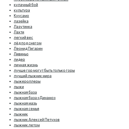
кулачный бой
культура
Куусамо
лазейка
Лазутинка
Лахти
легкий вес
лёд под снегом
Леонид Пигарин
Ливиньо
лидер
личная жизнь
лучше гор могут быть только горы
лучший лыжник мира
лыжероллеры
лыжи
лыжная база
лыжная база «Динамо»
лыжная мазь
лыжная семья
лыжник
лыжник Алексей Петухов
лыжник летом