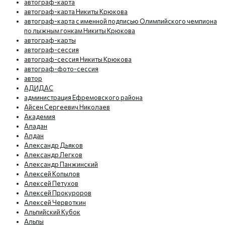
автограф-карта
автограф-карта Никиты Крюкова
автограф-карта с именной подписью Олимпийского чемпиона
по лыжным гонкам Никиты Крюкова
автограф-карты
автограф-сессия
автограф-сессия Никиты Крюкова
автограф-фото-сессия
автор
АДИДАС
администрация Ефремовского района
Айсен Сергеевич Николаев
Академия
Аладан
Алдан
Александр Дьяков
Александр Легков
Александр Панжинский
Алексей Копылов
Алексей Петухов
Алексей Прокуроров
Алексей Червоткин
Альпийский Кубок
Альпы