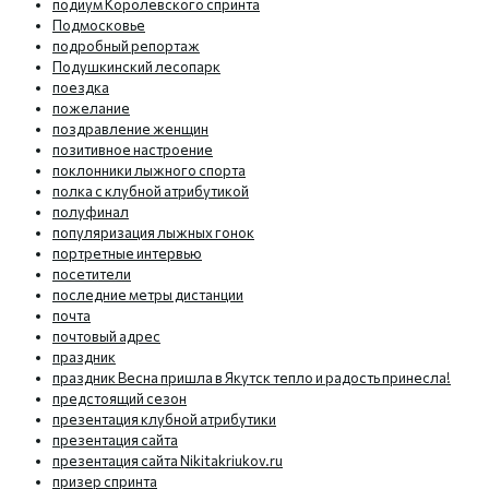
подиум Королевского спринта
Подмосковье
подробный репортаж
Подушкинский лесопарк
поездка
пожелание
поздравление женщин
позитивное настроение
поклонники лыжного спорта
полка с клубной атрибутикой
полуфинал
популяризация лыжных гонок
портретные интервью
посетители
последние метры дистанции
почта
почтовый адрес
праздник
праздник Весна пришла в Якутск тепло и радость принесла!
предстоящий сезон
презентация клубной атрибутики
презентация сайта
презентация сайта Nikitakriukov.ru
призер спринта