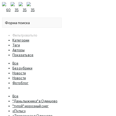
Фильтровать по
Категории
Теги
Авторы
Показать все
Все
Без рубрики
Новости
Новости
Фотоблог
Все
"День лыжника" в Одинцово
"тупой" морозный снег
«Пульс»
«Твоя гонка» в Одинцово