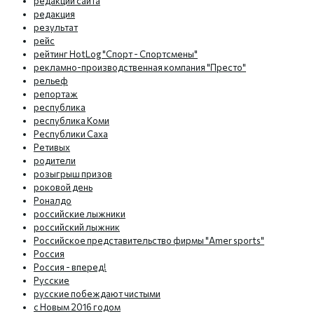
редакции сайта
редакция
результат
рейс
рейтинг HotLog "Спорт - Спортсмены"
рекламно-производственная компания "Престо"
рельеф
репортаж
республика
республика Коми
Республики Саха
Ретивых
родители
розыгрыш призов
роковой день
Роналдо
российские лыжники
российский лыжник
Российское представительство фирмы "Amer sports"
Россия
Россия - вперед!
Русские
русские побеждают чистыми
с Новым 2016 годом