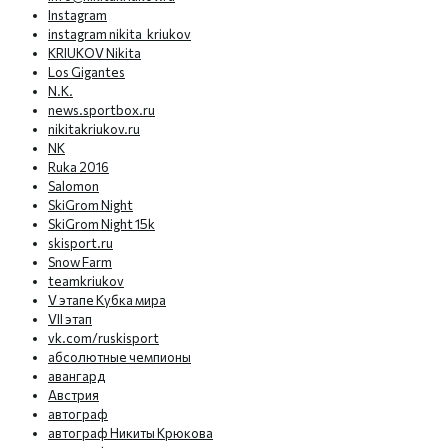
Instagram
instagram nikita_kriukov
KRIUKOV Nikita
Los Gigantes
N.K.
news.sportbox.ru
nikitakriukov.ru
NK
Ruka 2016
Salomon
SkiGrom Night
SkiGrom Night 15k
skisport.ru
Snow Farm
teamkriukov
V этапе Кубка мира
VII этап
vk.com/ruskisport
абсолютные чемпионы
авангард
Австрия
автограф
автограф Никиты Крюкова