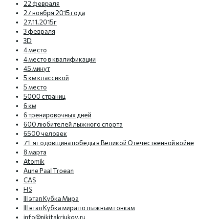
22 февраля
27 ноября 2015 года
27.11.2015г
3 февраля
3D
4 место
4 место в квалификации
45 минут
5 км классикой
5 место
5000 страниц
6 км
6 тренировочных дней
600 любителей лыжного спорта
6500 человек
71-я годовщина победы в Великой Отечественной войне
8 марта
Atomik
Aune Paal Troean
CAS
FIS
III этап Кубка Мира
III этап Кубка мира по лыжным гонкам
info@nikitakriukov.ru