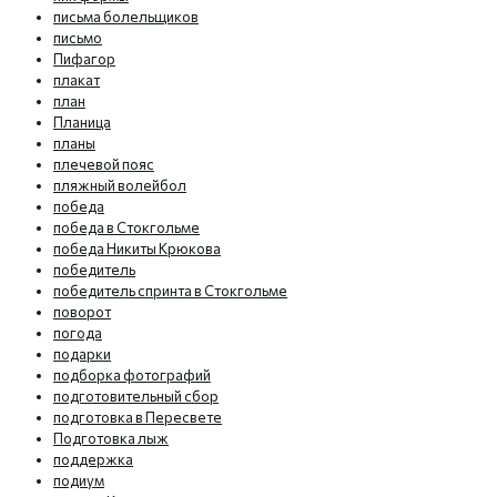
письма болельщиков
письмо
Пифагор
плакат
план
Планица
планы
плечевой пояс
пляжный волейбол
победа
победа в Стокгольме
победа Никиты Крюкова
победитель
победитель спринта в Стокгольме
поворот
погода
подарки
подборка фотографий
подготовительный сбор
подготовка в Пересвете
Подготовка лыж
поддержка
подиум