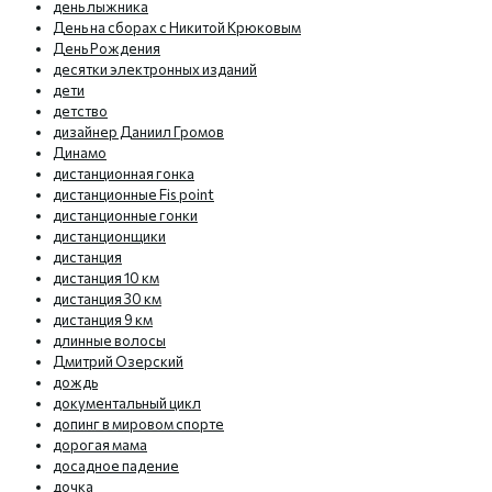
день лыжника
День на сборах с Никитой Крюковым
День Рождения
десятки электронных изданий
дети
детство
дизайнер Даниил Громов
Динамо
дистанционная гонка
дистанционные Fis point
дистанционные гонки
дистанционщики
дистанция
дистанция 10 км
дистанция 30 км
дистанция 9 км
длинные волосы
Дмитрий Озерский
дождь
документальный цикл
допинг в мировом спорте
дорогая мама
досадное падение
дочка