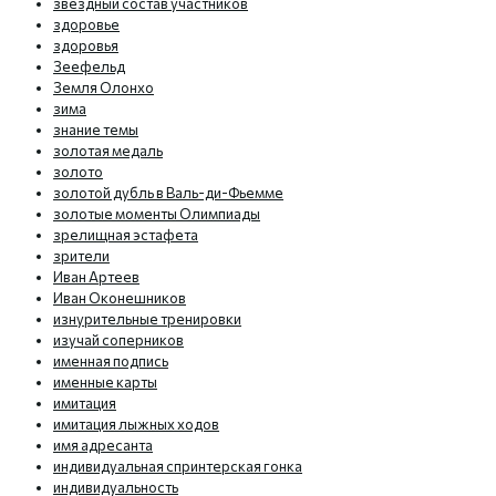
звездный состав участников
здоровье
здоровья
Зеефельд
Земля Олонхо
зима
знание темы
золотая медаль
золото
золотой дубль в Валь-ди-Фьемме
золотые моменты Олимпиады
зрелищная эстафета
зрители
Иван Артеев
Иван Оконешников
изнурительные тренировки
изучай соперников
именная подпись
именные карты
имитация
имитация лыжных ходов
имя адресанта
индивидуальная спринтерская гонка
индивидуальность