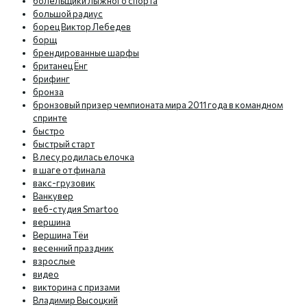
болельщики лыжного спорта
большой радиус
борец Виктор Лебедев
борщ
брендированные шарфы
британец Ёнг
брифинг
бронза
бронзовый призер чемпионата мира 2011 года в командном
спринте
быстро
быстрый старт
В лесу родилась елочка
в шаге от финала
вакс-грузовик
Ванкувер
веб-студия Smartoo
вершина
Вершина Тёи
весенний праздник
взрослые
видео
викторина с призами
Владимир Высоцкий