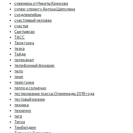
сувениры от Никиты Крюкова
супер-спринт у Антона Шипулина
сурдлимпийцы
счастливый человек
счастья
Сыктывкар
ТАСС
Твоя гонка
тезка
Тейде
телеканал
телефонный фонарик
тело
темп
темп гонки
тепло и солнечно
тестирование трассы Олимпиады 2018 года
тестовый режим
техника
технично
тигр
Тигра
Тимбилдинг