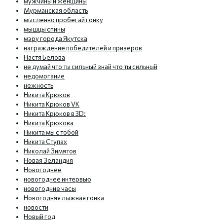
мужчины и женщины
Мурманская область
мысленно пробегай гонку
мышцы спины
мэру города Якутска
награждение победителей и призеров
Настя Белова
не думай что ты сильный знай что ты сильный
недомогание
нежность
Никита Крюков
Никита Крюков VK
Никита Крюков в 3D:
Никита Крюкова
Никита мы с тобой
Никита Ступах
Николай Зимятов
Новая Зеландия
Новогоднее
новогоднее интервью
новогодние часы
Новогодняя лыжная гонка
новости
Новый год