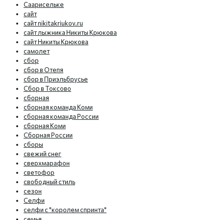
Саарисельке
сайт
сайт nikitakriukov.ru
сайт лыжника Никиты Крюкова
сайт Никиты Крюкова
самолет
сбор
сбор в Отепя
сбор в Приэльбрусье
Сбор в Токсово
сборная
сборная команда Коми
сборная команда России
сборная Коми
Сборная России
сборы
свежий снег
сверхмарафон
светофор
свободный стиль
сезон
Селфи
селфи с "королем спринта"
семья