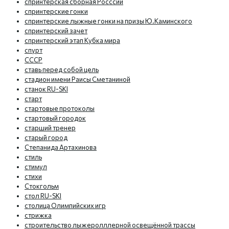
спринтерская сборная Росссии
спринтерские гонки
спринтерские лыжные гонки на призы Ю.Каминского
спринтерский зачет
спринтерский этап Кубка мира
спурт
СССР
ставь перед собой цель
стадион имени Раисы Сметаниной
станок RU-SKI
старт
стартовые протоколы
стартовый городок
старший тренер
старый город
Степанида Артахинова
стиль
стимул
стихи
Стокгольм
стол RU-SKI
столица Олимпийских игр
стрижка
строительство лыжеролллерной освещённой трассы