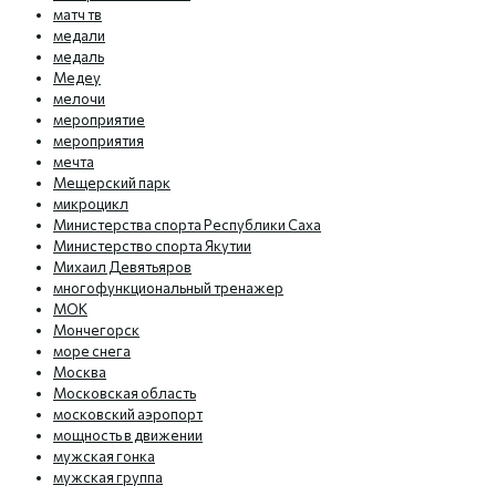
матч тв
медали
медаль
Медеу
мелочи
мероприятие
мероприятия
мечта
Мещерский парк
микроцикл
Министерства спорта Республики Саха
Министерство спорта Якутии
Михаил Девятьяров
многофункциональный тренажер
МОК
Мончегорск
море снега
Москва
Московская область
московский аэропорт
мощность в движении
мужская гонка
мужская группа