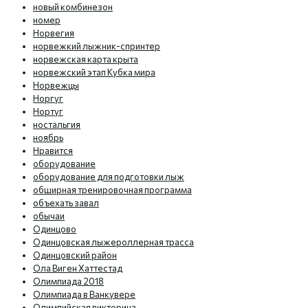
новый комбинезон
номер
Норвегия
норвежкий лыжник-спринтер
норвежская карта крыта
норвежский этап Кубка мира
Норвежцы
Норгуг
Нортуг
ностальгия
ноябрь
Нравится
оборудование
оборудование для подготовки лыж
обширная тренировочная программа
объехать завал
обычаи
Одинцово
Одинцовская лыжероллерная трасса
Одинцовский район
Ола Виген Хаттестад
Олимпиада 2018
Олимпиада в Ванкувере
Олимпийская викторина