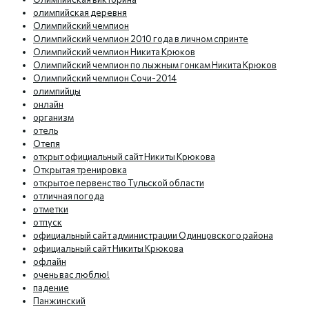
олимпийская деревня
Олимпийский чемпион
Олимпийский чемпион 2010 года в личном спринте
Олимпийский чемпион Никита Крюков
Олимпийский чемпион по лыжным гонкам Никита Крюков
Олимпийский чемпион Сочи-2014
олимпийцы
онлайн
организм
отель
Отепя
открыт официальный сайт Никиты Крюкова
Открытая тренировка
открытое первенство Тульской области
отличная погода
отметки
отпуск
официальный сайт администрации Одинцовского района
официальный сайт Никиты Крюкова
офлайн
очень вас люблю!
падение
Панжинский