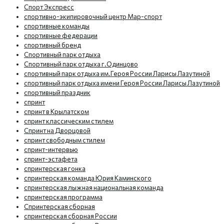
Спорт Экспресс
спортивно-экипировочный центр Мар-спорт
спортивные команды
спортивные федерации
спортивный бренд
Спортивный парк отдыха
Спортивный парк отдыха г.Одинцово
спортивный парк отдыха им.Героя России Ларисы Лазутиной
спортивный парк отдыха имени Героя России Ларисы Лазутиной
спортивный праздник
спринт
спринт в Крылатском
спринт классическим стилем
Спринт на Дворцовой
спринт свободным стилем
спринт-интервью
спринт-эстафета
спринтерская гонка
спринтерская команда Юрия Каминского
спринтерская лыжная национальная команда
спринтерская программа
Спринтерская сборная
спринтерская сборная России