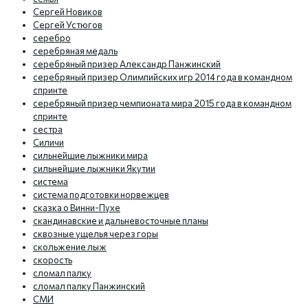
Сергей Новиков
Сергей Устюгов
серебро
серебряная медаль
серебряный призер Александр Панжинский
серебряный призер Олимпийских игр 2014 года в командном
спринте
серебряный призер чемпионата мира 2015 года в командном
спринте
сестра
Силичи
сильнейшие лыжники мира
сильнейшие лыжники Якутии
система
система подготовки норвежцев
сказка о Винни-Пухе
скандинавские и дальневосточные планы
сквозные ущелья через горы
скольжение лыж
скорость
сломал палку
сломал палку Панжинский
СМИ