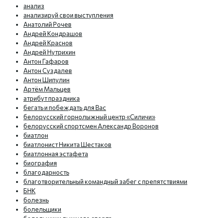
анализ
анализируй свои выступления
Анатолий Рочев
Андрей Кондрашов
Андрей Краснов
Андрей Нутрихин
Антон Гафаров
Антон Суздалев
Антон Шипулин
Артём Мальцев
атрибут праздника
бегать и побеждать для Вас
белорусский горнолыжный центр «Силичи»
белорусский спортсмен Александр Воронов
биатлон
биатлонист Никита Шестаков
биатлонная эстафета
биография
благодарность
благотворительный командный забег с препятствиями
БНК
болезнь
болельщики