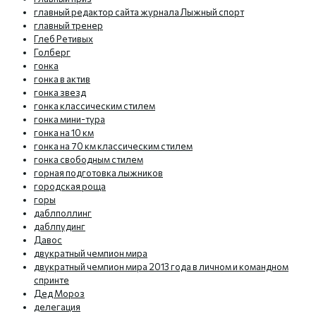
главный редактор сайта журнала Лыжный спорт
главный тренер
Глеб Ретивых
Голберг
гонка
гонка в актив
гонка звезд
гонка классическим стилем
гонка мини-тура
гонка на 10 км
гонка на 70 км классическим стилем
гонка свободным стилем
горная подготовка лыжников
городская роща
горы
даблполлинг
даблпудинг
Давос
двукратный чемпион мира
двукратный чемпион мира 2013 года в личном и командном
спринте
Дед Мороз
делегация