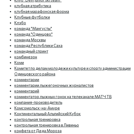
клуб "Devi Junior ski team"
клубная атрибутика
клубная марафонская форма
Клубные футболки
Клэбо
команда "Мангусты"
команда "Одинцово"
команда Москвы
команда Республики Саха
командный спринт
комбинезон
Коми
Комитет по делам молодежи культуре и спорту администрации
Одинцовского района
комментарии
комментарии лыжегоночных журналистов
комментарий
комментатор лыжных гонок на телеканале МАТЧ ТВ
компания-производитель
Комсомольск-на-Амуре
Континентальный Альпийский Кубок
контрольная тренировка
контрольная тренировка в Ливиньо
конфета от Деда Мороза