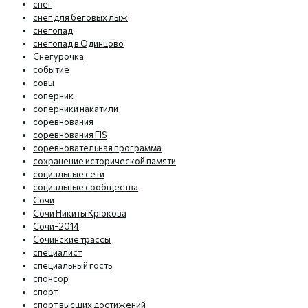
снег
снег для беговых лыж
снегопад
снегопад в Одинцово
Снегурочка
событие
совы
соперник
соперники накатили
соревнования
соревнования FIS
соревновательная программа
сохранение исторической памяти
социальные сети
социальные сообщества
Сочи
Сочи Никиты Крюкова
Сочи-2014
Сочинские трассы
специалист
специальный гость
спонсор
спорт
спорт высших достижений