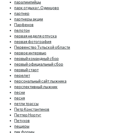
паралимпийцы
парк отдыха г.Одинцово
партнер
партнеры акции
Парфенов
пелотон
первая неделя отпуска
первая фотография
Первенство Тульской области
первое интервью
первый командный сбор
первый официальный сбор
первый старт
перелет
персональный сайт лыжника
перспективный лыжник
песни
песня
петли трассы
Петр Константинов
Петтер Нортуг
Петухов
пещеры
пик формы