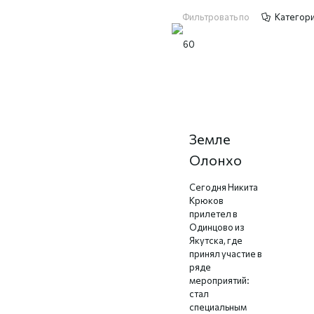
Фильтровать по
Категор
Никита
Крюков на
Земле
Олонхо
Сегодня Никита
Крюков
прилетел в
Одинцово из
Якутска, где
принял участие в
ряде
мероприятий:
стал
специальным