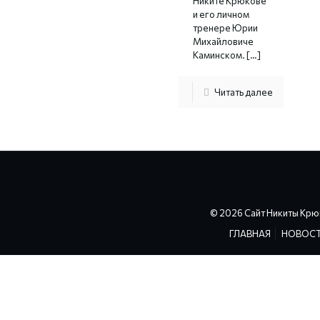
Никите Крюкове
и его личном
тренере Юрии
Михайловиче
Каминском.
[…]
Читать далее
© 2026 Сайт Никиты Крю
ГЛАВНАЯ
НОВОС