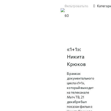
Фильтровать по
Категор
Документальный
цикл
«1+1»:
Никита
Крюков
В рамках
документального
цикла «1+1»,
который выходит
на телеканале
Матч ТВ, 21
декабря был
показан фильм о