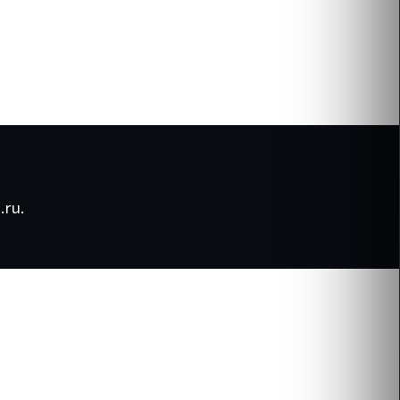
.ru
.