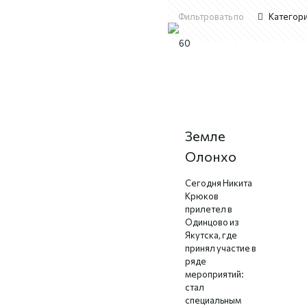
Фильтровать по
Категор
Никита
Крюков на
Земле
Олонхо
Сегодня Никита
Крюков
прилетел в
Одинцово из
Якутска, где
принял участие в
ряде
мероприятий:
стал
специальным