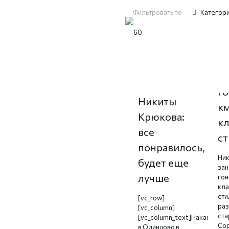
Фильтровать по
Категор
Автограф-
4 
сессия
го
Никиты
к
Крюкова:
к
все
с
понравилось,
Ник
будет еще
зан
лучше
гон
кл
сти
[vc_row]
ра
[vc_column]
ста
[vc_column_text]Накануне
Сор
в Одинцово в