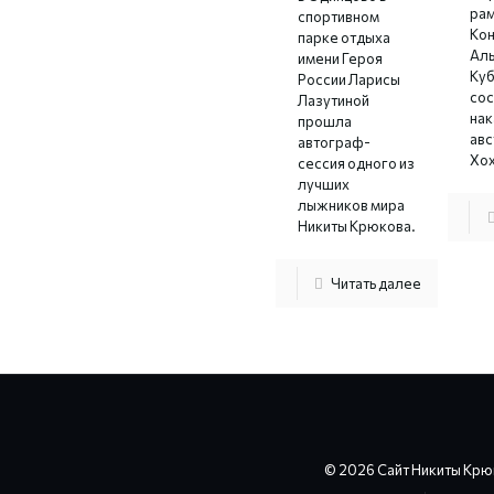
ра
спортивном
Кон
парке отдыха
Ал
имени Героя
Ку
России Ларисы
сос
Лазутиной
нак
прошла
ав
автограф-
Хо
сессия одного из
лучших
лыжников мира
Никиты Крюкова.
Читать далее
© 2026 Сайт Никиты Крю