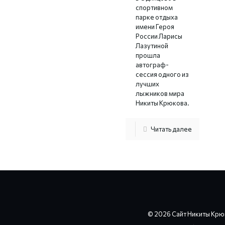
спортивном
парке отдыха
имени Героя
России Ларисы
Лазутиной
прошла
автограф-
сессия одного из
лучших
лыжников мира
Никиты Крюкова.
Читать далее
© 2026 Сайт Никиты Крю