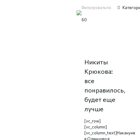
Фильтровать по
Категор
Автограф-
сессия
Никиты
Крюкова:
все
понравилось,
будет еще
лучше
[vc_row]
[vc_column]
[vc_column_text]Накануне
в Одинцово в