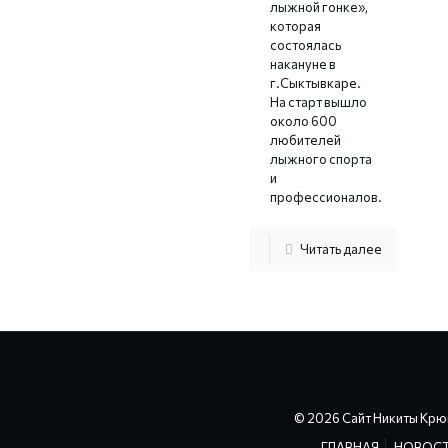
лыжной гонке»,
которая
состоялась
накануне в
г.Сыктывкаре.
На старт вышло
около 600
любителей
лыжного спорта
и
профессионалов.
Читать далее
© 2026 Сайт Никиты Крю
ГЛАВНАЯ
НОВОС