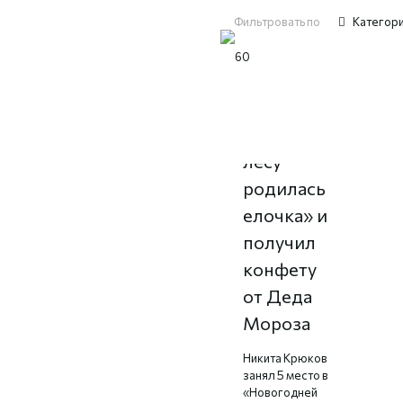
Фильтровать по
Категор
Спел «В
лесу
родилась
елочка» и
получил
конфету
от Деда
Мороза
Никита Крюков
занял 5 место в
«Новогодней