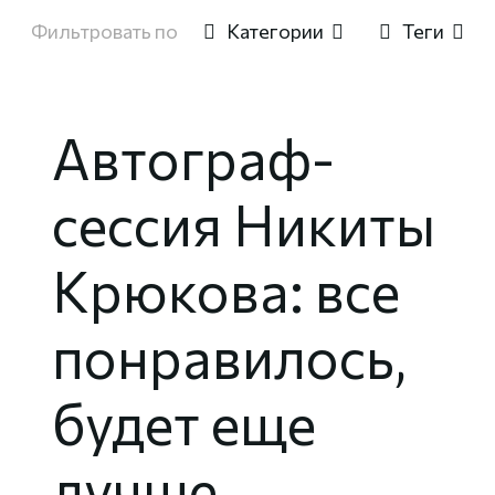
Фильтровать по
Категории
Теги
Автограф-
сессия Никиты
Крюкова: все
понравилось,
будет еще
лучше