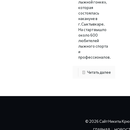
лыжной гонке»,
которая
состоялась
накануне в
г.Сыктывкаре.
На старт вышло
около 600
любителей
лыжного спорта
и
профессионалов.
Читать далее
© 2026 Сайт Никиты Крю
ГЛАВНАЯ
НОВОС