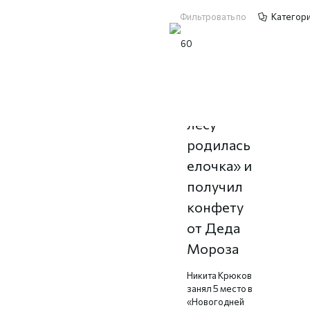
Фильтровать по
Категор
Спел «В
лесу
родилась
елочка» и
получил
конфету
от Деда
Мороза
Никита Крюков
занял 5 место в
«Новогодней