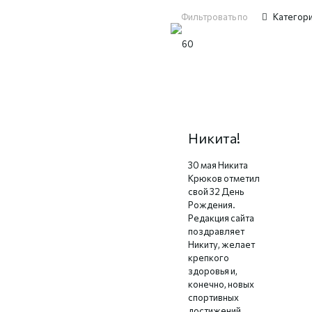
Фильтровать по
Категор
С Днём
Рождения,
Никита!
30 мая Никита
Крюков отметил
свой 32 День
Рождения.
Редакция сайта
поздравляет
Никиту, желает
крепкого
здоровья и,
конечно, новых
спортивных
достижений.