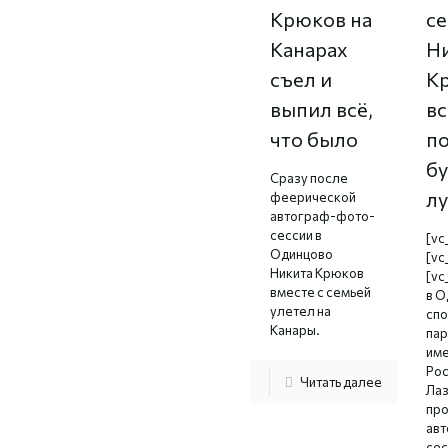
Крюков на
се
Канарах
Н
съел и
К
выпил всё,
вс
что было
п
б
Сразу после
л
феерической
автограф-фото-
сессии в
[vc
Одинцово
[vc
Никита Крюков
[vc
вместе с семьей
в О
улетел на
сп
Канары.
пар
име
Рос
Читать далее
Лаз
пр
ав
сес