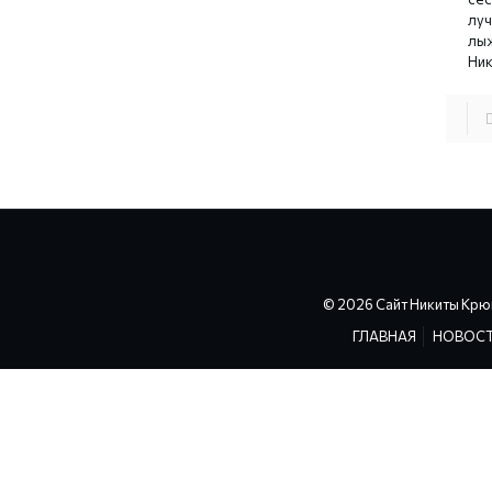
лу
лы
Ник
© 2026 Сайт Никиты Крю
ГЛАВНАЯ
НОВОС