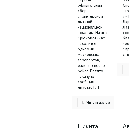
официальный
Сп
сбор
пар
спринтерской
им.
лыжной
Ла
национальной
Лаз
команды. Никита
сос
Крюков сейчас
бл
находится в
ком
одном из
с п
московских
«Тв
аэропортов,
ожидая своего
рейса. Вот что
накануне
сообщил
лыжник,
[…]
Читать далее
Никита
А