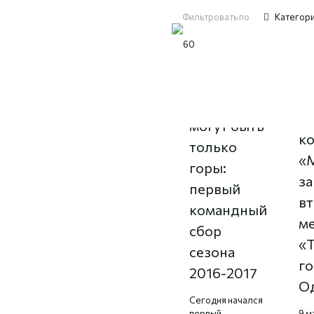
Фильтровать по
Категор
Н
Лучше гор
К
могут быть
к
только
«
горы:
з
первый
в
командный
ме
сбор
«
сезона
го
2016-2017
О
Сегодня начался
первый
9 м