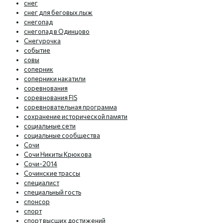
снег
снег для беговых лыж
снегопад
снегопад в Одинцово
Снегурочка
событие
совы
соперник
соперники накатили
соревнования
соревнования FIS
соревновательная программа
сохранение исторической памяти
социальные сети
социальные сообщества
Сочи
Сочи Никиты Крюкова
Сочи-2014
Сочинские трассы
специалист
специальный гость
спонсор
спорт
спорт высших достижений