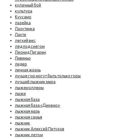
кулачный бой
культура
Куусамо
лазейка
Лазутинка
Лахти
легкий вес
лёд под снегом
Леонид Пигарин
Ливиньо
лидер
личная жизнь
лучше гор могут быть только горы
лучший лыжник мира
лыжероллеры
лыжи
лыжная база
лыжная база «Динамо»
лыжная мазь
лыжная семья
лыжник
лыжник Алексей Петухов
лыжник летом