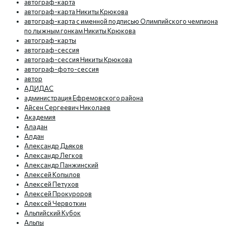
автограф-карта
автограф-карта Никиты Крюкова
автограф-карта с именной подписью Олимпийского чемпиона
по лыжным гонкам Никиты Крюкова
автограф-карты
автограф-сессия
автограф-сессия Никиты Крюкова
автограф-фото-сессия
автор
АДИДАС
администрация Ефремовского района
Айсен Сергеевич Николаев
Академия
Аладан
Алдан
Александр Дьяков
Александр Легков
Александр Панжинский
Алексей Копылов
Алексей Петухов
Алексей Прокуроров
Алексей Червоткин
Альпийский Кубок
Альпы