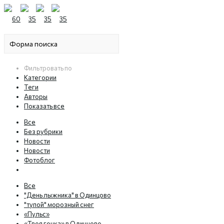
Фильтровать по
Категории
Теги
Авторы
Показать все
Все
Без рубрики
Новости
Новости
Фотоблог
Все
"День лыжника" в Одинцово
"тупой" морозный снег
«Пульс»
«Твоя гонка» в Одинцово