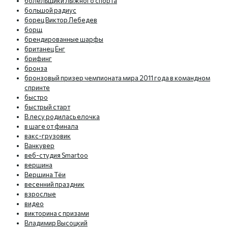
болельщики лыжного спорта
большой радиус
борец Виктор Лебедев
борщ
брендированные шарфы
британец Ёнг
брифинг
бронза
бронзовый призер чемпионата мира 2011 года в командном
спринте
быстро
быстрый старт
В лесу родилась елочка
в шаге от финала
вакс-грузовик
Ванкувер
веб-студия Smartoo
вершина
Вершина Тёи
весенний праздник
взрослые
видео
викторина с призами
Владимир Высоцкий