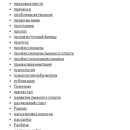
призовые места
прическа
проблемы ветеранов
проводы зимы
программа
пролог
промежуточный финиш
пропуск
профессионалы
профессионалы лыжного спорта
профессиональная карьера
прыжковая имитация
психология
психология победителя
публикации
Пхенчхан
пьедестал
развитие лыжного спорта
раздельный старт
Рамзау
раскадровка эпизода
рассылка
Раубичи