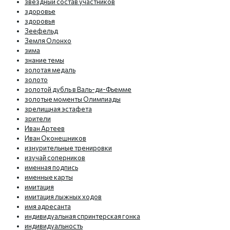
звездный состав участников
здоровье
здоровья
Зеефельд
Земля Олонхо
зима
знание темы
золотая медаль
золото
золотой дубль в Валь-ди-Фьемме
золотые моменты Олимпиады
зрелищная эстафета
зрители
Иван Артеев
Иван Оконешников
изнурительные тренировки
изучай соперников
именная подпись
именные карты
имитация
имитация лыжных ходов
имя адресанта
индивидуальная спринтерская гонка
индивидуальность