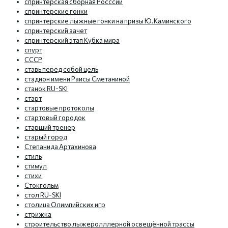
спринтерская сборная Росссии
спринтерские гонки
спринтерские лыжные гонки на призы Ю.Каминского
спринтерский зачет
спринтерский этап Кубка мира
спурт
СССР
ставь перед собой цель
стадион имени Раисы Сметаниной
станок RU-SKI
старт
стартовые протоколы
стартовый городок
старший тренер
старый город
Степанида Артахинова
стиль
стимул
стихи
Стокгольм
стол RU-SKI
столица Олимпийских игр
стрижка
строительство лыжеролллерной освещённой трассы