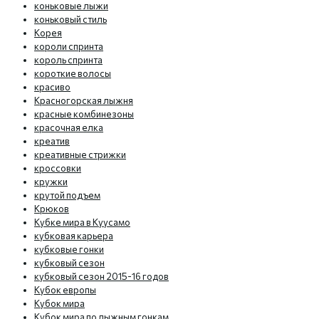
коньковые лыжи
коньковый стиль
Корея
короли спринта
король спринта
короткие волосы
красиво
Красногорская лыжня
красные комбинезоны
красочная елка
креатив
креативные стрижки
кроссовки
кружки
крутой подъем
Крюков
Кубке мира в Куусамо
кубковая карьера
кубковые гонки
кубковый сезон
кубковый сезон 2015-16 годов
Кубок европы
Кубок мира
Кубок мира по лыжным гонкам