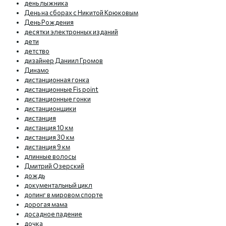
день лыжника
День на сборах с Никитой Крюковым
День Рождения
десятки электронных изданий
дети
детство
дизайнер Даниил Громов
Динамо
дистанционная гонка
дистанционные Fis point
дистанционные гонки
дистанционщики
дистанция
дистанция 10 км
дистанция 30 км
дистанция 9 км
длинные волосы
Дмитрий Озерский
дождь
документальный цикл
допинг в мировом спорте
дорогая мама
досадное падение
дочка