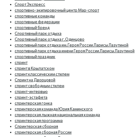
Спорт Экспресс
спортивно-экипировочный центр Мар-спорт
спортивные команды
спортивные федерации
спортивный бренд
Спортивный парк отдыха
Спортивный парк отдыха г.Одинцово
спортивный парк отдыха им.Героя России Ларисы Лазутиной
спортивный парк отдыха имени Героя России Ларисы Лазутиной
спортивный праздник
спринт
спринт в Крылатском
спринт классическим стилем
Спринт на Дворцовой
спринт свободным стилем
спринт-интервью
спринт-эстафета
спринтерская гонка
спринтерская команда Юрия Каминского
спринтерская лыжная национальная команда
спринтерская программа
Спринтерская сборная
спринтерская сборная России