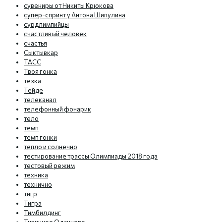
сувениры от Никиты Крюкова
супер-спринт у Антона Шипулина
сурдлимпийцы
счастливый человек
счастья
Сыктывкар
ТАСС
Твоя гонка
тезка
Тейде
телеканал
телефонный фонарик
тело
темп
темп гонки
тепло и солнечно
тестирование трассы Олимпиады 2018 года
тестовый режим
техника
технично
тигр
Тигра
Тимбилдинг