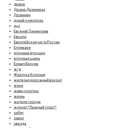
драма
Драма Драммена
Драммен
думай о мелочах
дух
Евгений Дементьев
Европа
Европейская часть России
Елливаре
елочные игрушки
ёлочные шары
Ермил Вокуев
ж/д
Жанлука Колонья
железнодорожный вокзал
жена
живи спортом
жизнь
жители города
журнал "Лыжный спорт"
забег
завал
звезда