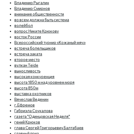
Владимир Рыгалин
Владимир Смирнов
внимание общественности
во всем должна быть система
волейбол
вопрос Никите Крюкову
восток России
Всероссийский турнир «Кожаный мяч»
встреча болельщиков
встреча заката
второе место
вулкан Teide
выносливость
высокая конкуренция
высота 1850 м над уровнем моря
высота 850м
выставка охотников
Вячеслав Веденин
г.Ефремов
Габриэла Соукалова
газета "Одинцовская Неделя"
гений Крюков
глава Сергей Григорьевич Балтабаев
главный приз