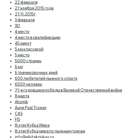
22 февраля
27 ноября 2015 года
27.11.2015г
3 февраля
3D
4 место
4 место в квалификации
45 минут
5 км классикой
5 место
5000 страниц
6 км
6 тренировочных дней
600 любителей лыжного спорта
6500 человек
71-я годовщина победы в Великой Отечественной войне
8 марта
Atomik
Aune Paal Troean
CAS
FIS
III этап Кубка Мира
III этап Кубка мира по лыжным гонкам
info@nikitakriukov.ru