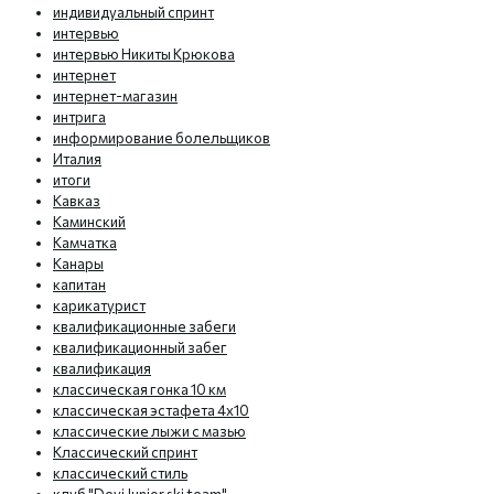
индивидуальный спринт
интервью
интервью Никиты Крюкова
интернет
интернет-магазин
интрига
информирование болельщиков
Италия
итоги
Кавказ
Каминский
Камчатка
Канары
капитан
карикатурист
квалификационные забеги
квалификационный забег
квалификация
классическая гонка 10 км
классическая эстафета 4х10
классические лыжи с мазью
Классический спринт
классический стиль