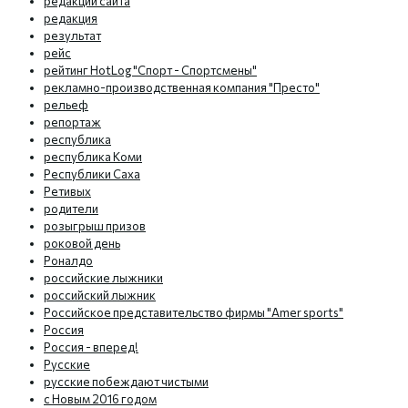
редакции сайта
редакция
результат
рейс
рейтинг HotLog "Спорт - Спортсмены"
рекламно-производственная компания "Престо"
рельеф
репортаж
республика
республика Коми
Республики Саха
Ретивых
родители
розыгрыш призов
роковой день
Роналдо
российские лыжники
российский лыжник
Российское представительство фирмы "Amer sports"
Россия
Россия - вперед!
Русские
русские побеждают чистыми
с Новым 2016 годом