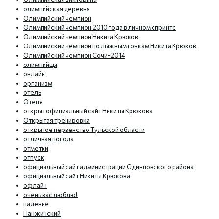
олимпийская деревня
Олимпийский чемпион
Олимпийский чемпион 2010 года в личном спринте
Олимпийский чемпион Никита Крюков
Олимпийский чемпион по лыжным гонкам Никита Крюков
Олимпийский чемпион Сочи-2014
олимпийцы
онлайн
организм
отель
Отепя
открыт официальный сайт Никиты Крюкова
Открытая тренировка
открытое первенство Тульской области
отличная погода
отметки
отпуск
официальный сайт администрации Одинцовского района
официальный сайт Никиты Крюкова
офлайн
очень вас люблю!
падение
Панжинский