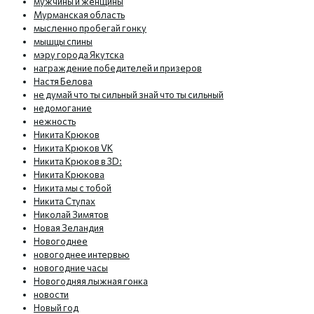
мужчины и женщины
Мурманская область
мысленно пробегай гонку
мышцы спины
мэру города Якутска
награждение победителей и призеров
Настя Белова
не думай что ты сильный знай что ты сильный
недомогание
нежность
Никита Крюков
Никита Крюков VK
Никита Крюков в 3D:
Никита Крюкова
Никита мы с тобой
Никита Ступах
Николай Зимятов
Новая Зеландия
Новогоднее
новогоднее интервью
новогодние часы
Новогодняя лыжная гонка
новости
Новый год