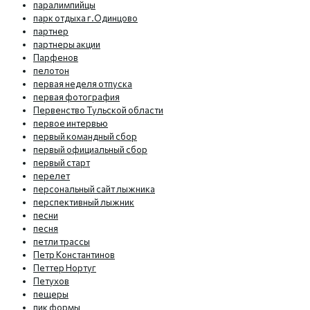
паралимпийцы
парк отдыха г.Одинцово
партнер
партнеры акции
Парфенов
пелотон
первая неделя отпуска
первая фотография
Первенство Тульской области
первое интервью
первый командный сбор
первый официальный сбор
первый старт
перелет
персональный сайт лыжника
перспективный лыжник
песни
песня
петли трассы
Петр Константинов
Петтер Нортуг
Петухов
пещеры
пик формы