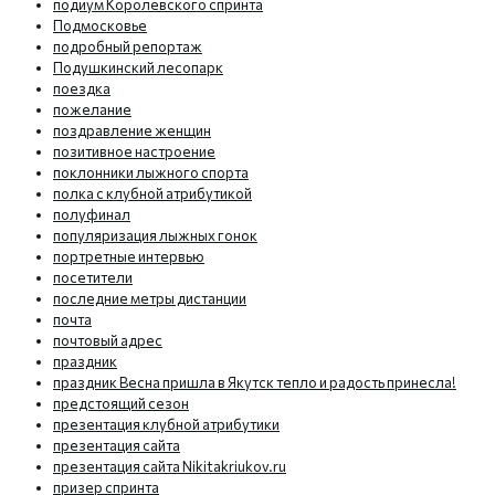
подиум Королевского спринта
Подмосковье
подробный репортаж
Подушкинский лесопарк
поездка
пожелание
поздравление женщин
позитивное настроение
поклонники лыжного спорта
полка с клубной атрибутикой
полуфинал
популяризация лыжных гонок
портретные интервью
посетители
последние метры дистанции
почта
почтовый адрес
праздник
праздник Весна пришла в Якутск тепло и радость принесла!
предстоящий сезон
презентация клубной атрибутики
презентация сайта
презентация сайта Nikitakriukov.ru
призер спринта