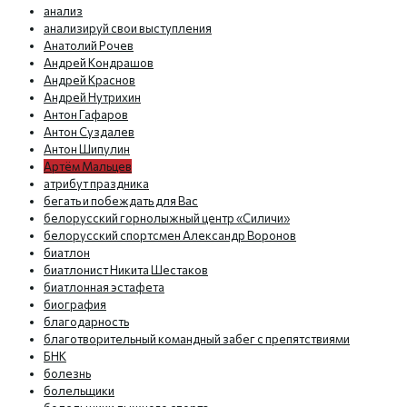
анализ
анализируй свои выступления
Анатолий Рочев
Андрей Кондрашов
Андрей Краснов
Андрей Нутрихин
Антон Гафаров
Антон Суздалев
Антон Шипулин
Артём Мальцев
атрибут праздника
бегать и побеждать для Вас
белорусский горнолыжный центр «Силичи»
белорусский спортсмен Александр Воронов
биатлон
биатлонист Никита Шестаков
биатлонная эстафета
биография
благодарность
благотворительный командный забег с препятствиями
БНК
болезнь
болельщики