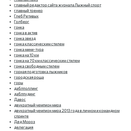
главный редактор сайта журнала Лыжный спорт
главный тренер
Глеб Ретивых
Голберг
гонка
гонка в актив
гонка звезд
гонка классическим стилем
гонка мини-тура
гонка на 10 км
гонка на 70 км классическим стилем
гонка свободным стилем
горная подготовка лыжников
городская роща
горы
даблполлинг
даблпудинг
Давос
двукратный чемпион мира
двукратный чемпион мира 2013 года в личном и командном
спринте
Дед Мороз
делегация