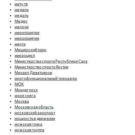
матч тв
медали
медаль
Медеу
мелочи
мероприятие
мероприятия
мечта
Мещерский парк
микроцикл
Министерства спорта Республики Саха
Министерство спорта Якутии
Михаил Девятьяров
многофункциональный тренажер
МОК
Мончегорск
море снега
Москва
Московская область
московский аэропорт
мощность в движении
мужская гонка
мужская группа