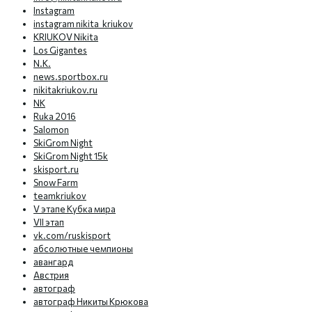
Instagram
instagram nikita_kriukov
KRIUKOV Nikita
Los Gigantes
N.K.
news.sportbox.ru
nikitakriukov.ru
NK
Ruka 2016
Salomon
SkiGrom Night
SkiGrom Night 15k
skisport.ru
Snow Farm
teamkriukov
V этапе Кубка мира
VII этап
vk.com/ruskisport
абсолютные чемпионы
авангард
Австрия
автограф
автограф Никиты Крюкова