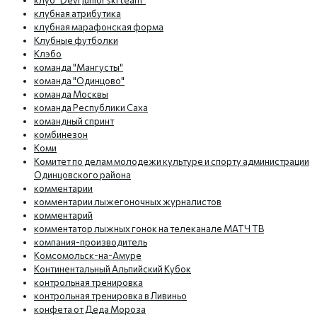
клуб "Devi Junior ski team"
клубная атрибутика
клубная марафонская форма
Клубные футболки
Клэбо
команда "Мангусты"
команда "Одинцово"
команда Москвы
команда Республики Саха
командный спринт
комбинезон
Коми
Комитет по делам молодежи культуре и спорту администрации
Одинцовского района
комментарии
комментарии лыжегоночных журналистов
комментарий
комментатор лыжных гонок на телеканале МАТЧ ТВ
компания-производитель
Комсомольск-на-Амуре
Континентальный Альпийский Кубок
контрольная тренировка
контрольная тренировка в Ливиньо
конфета от Деда Мороза