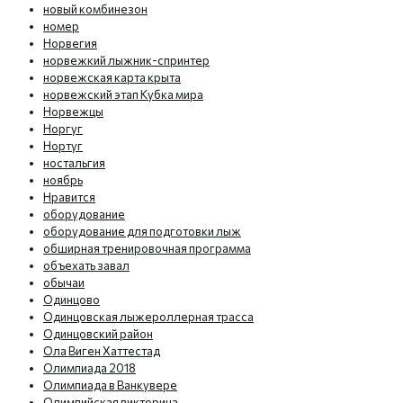
новый комбинезон
номер
Норвегия
норвежкий лыжник-спринтер
норвежская карта крыта
норвежский этап Кубка мира
Норвежцы
Норгуг
Нортуг
ностальгия
ноябрь
Нравится
оборудование
оборудование для подготовки лыж
обширная тренировочная программа
объехать завал
обычаи
Одинцово
Одинцовская лыжероллерная трасса
Одинцовский район
Ола Виген Хаттестад
Олимпиада 2018
Олимпиада в Ванкувере
Олимпийская викторина