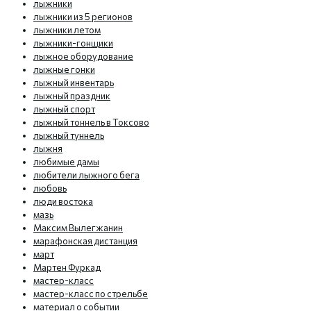
лыжники
лыжники из 5 регионов
лыжники летом
лыжники-гонщики
лыжное оборудование
лыжные гонки
лыжный инвентарь
лыжный праздник
лыжный спорт
лыжный тоннель в Токсово
лыжный туннель
лыжня
любимые дамы
любители лыжного бега
любовь
люди востока
мазь
Максим Вылегжанин
марафонская дистанция
март
Мартен Фуркад
мастер-класс
мастер-класс по стрельбе
материал о событии