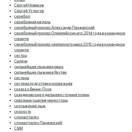
Сергей Новиков
Сергей Устюгов
серебро
серебряная медаль
серебряный призер Александр Панжинский
серебряный призер Олимпийских игр 2014 года в командном
спринте
серебряный призер чемпионата мира 2015 года в командном
спринте
сестра
Силичи
сильнейшие лыжники мира
сильнейшие лыжники Якутии
система
система подготовки норвежцев
сказка о Винни-Пухе
скандинавские и дальневосточные планы
сквозные ущелья через горы
скольжение лыж
скорость
сломал палку
сломал палку Панжинский
СМИ