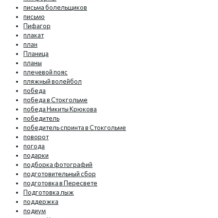
письма болельщиков
письмо
Пифагор
плакат
план
Планица
планы
плечевой пояс
пляжный волейбол
победа
победа в Стокгольме
победа Никиты Крюкова
победитель
победитель спринта в Стокгольме
поворот
погода
подарки
подборка фотографий
подготовительный сбор
подготовка в Пересвете
Подготовка лыж
поддержка
подиум