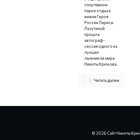
спортивном
парке отдыха
имени Героя
России Ларисы
Лазутиной
прошла
автограф-
сессия одного из
лучших
лыжников мира
Никиты Крюкова.
Читать далее
© 2026 Сайт Никиты Крю