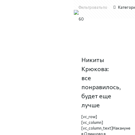
Фильтровать по
Категор
Автограф-
сессия
Никиты
Крюкова:
все
понравилось,
будет еще
лучше
[vc_row]
[vc_column]
[vc_column_text]Накануне
в Одинцово в