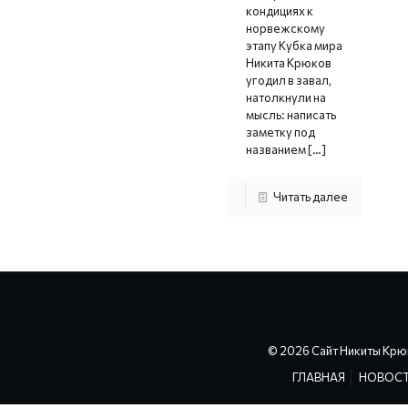
кондициях к
норвежскому
этапу Кубка мира
Никита Крюков
угодил в завал,
натолкнули на
мысль: написать
заметку под
названием
[…]
Читать далее
© 2026 Сайт Никиты Крю
ГЛАВНАЯ
НОВОС