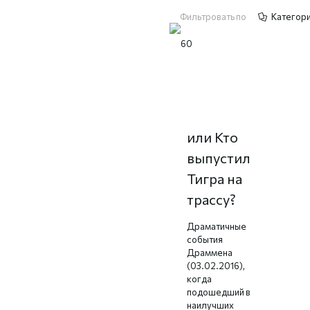
Фильтровать по
Категор
Драма
Драммена,
или Кто
выпустил
Тигра на
трассу?
Драматичные
события
Драммена
(03.02.2016),
когда
подошедший в
наилучших