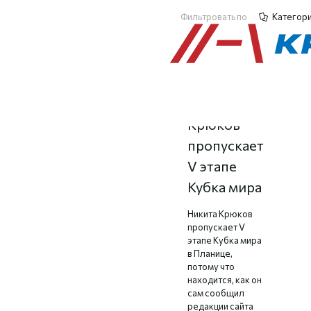
Фильтровать по
Категор
Никита
Крюков
пропускает
V этапе
Кубка мира
Никита Крюков
пропускает V
этапе Кубка мира
в Планице,
потому что
находится, как он
сам сообщил
редакции сайта