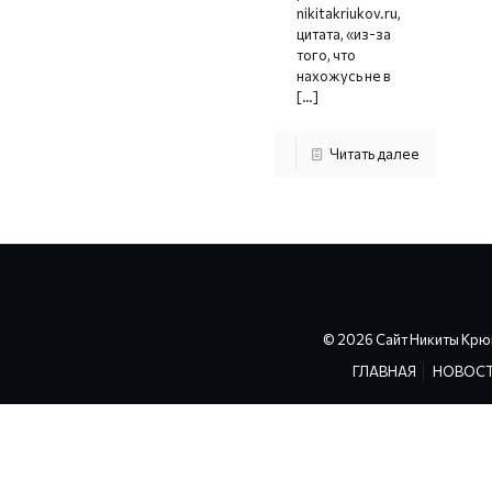
nikitakriukov.ru,
цитата, «из-за
того, что
нахожусь не в
[…]
Читать далее
© 2026 Сайт Никиты Крю
ГЛАВНАЯ
НОВОС