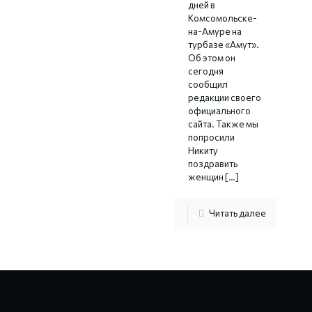
дней в
Комсомольске-
на-Амуре на
турбазе «Амут».
Об этом он
сегодня
сообщил
редакции своего
официального
сайта. Также мы
попросили
Никиту
поздравить
женщин
[…]
Читать далее