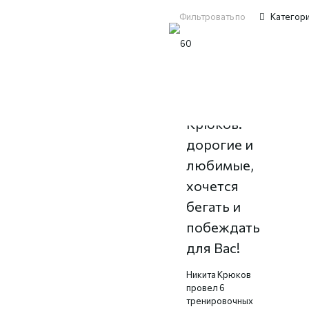
Фильтровать по
Категор
Никита
Крюков:
дорогие и
любимые,
хочется
бегать и
побеждать
для Вас!
Никита Крюков
провел 6
тренировочных