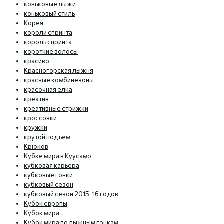
коньковые лыжи
коньковый стиль
Корея
короли спринта
король спринта
короткие волосы
красиво
Красногорская лыжня
красные комбинезоны
красочная елка
креатив
креативные стрижки
кроссовки
кружки
крутой подъем
Крюков
Кубке мира в Куусамо
кубковая карьера
кубковые гонки
кубковый сезон
кубковый сезон 2015-16 годов
Кубок европы
Кубок мира
Кубок мира по лыжным гонкам