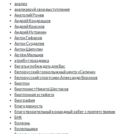
анализ
анализируй свои выступления
Анатолий Рочев
Андрей Кондрашов
Андрей Краснов
Андрей Нутрихин
Антон Гафаров
Антон Суздалев
Антон Шипулин
Артём Мальцев
атрибут праздника
бегать и побеждать для Вас
белорусский горнолыжный центр «Силичи»
белорусский спортсмен Александр Воронов
биатлон
биатлонист Никита Шестаков
биатлонная эстафета
биография
благодарность
благотворительный командный забег с препятствиями
БНК
болезнь
болельщики