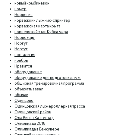
новый комбинезон
номер
Норвегия
норвежкий лыжник-спринтер
норвежская карта крыта
норвежский этап Кубка мира
Норвежцы
Норгуг
Нортуг
ностальгия
ноябрь
Нравится
оборудование
оборудование для подготовки лыж
обширная тренировочная программа
объехать завал
обычаи
Одинцово
Одинцовская лыжероллерная трасса
Одинцовский район
Ола Виген Хаттестад
Олимпиада 2018
Олимпиада в Ванкувере
Олимпийская викторина