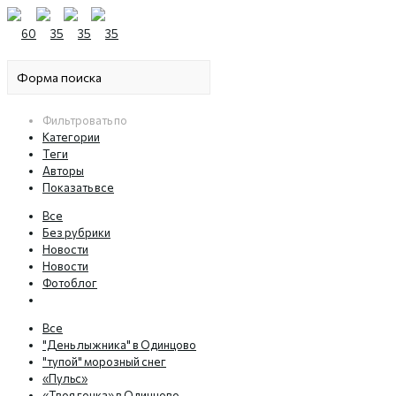
Фильтровать по
Категории
Теги
Авторы
Показать все
Все
Без рубрики
Новости
Новости
Фотоблог
Все
"День лыжника" в Одинцово
"тупой" морозный снег
«Пульс»
«Твоя гонка» в Одинцово