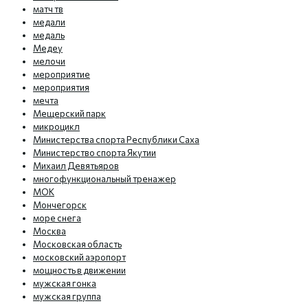
матч тв
медали
медаль
Медеу
мелочи
мероприятие
мероприятия
мечта
Мещерский парк
микроцикл
Министерства спорта Республики Саха
Министерство спорта Якутии
Михаил Девятьяров
многофункциональный тренажер
МОК
Мончегорск
море снега
Москва
Московская область
московский аэропорт
мощность в движении
мужская гонка
мужская группа