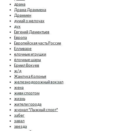
драма
Драма Драммена
Драммен
думай о мелочах
дух
Евгений Дементьев
Европа
Европейская часть России
Елливаре
елочные игрушки
ёлочные шары
Ермил Вокуев
ж/д
Жанлука Колонья
железнодорожный вокзал
жена
живи спортом
жизнь
жители города
журнал "Лыжный спорт"
забег
завал
звезда