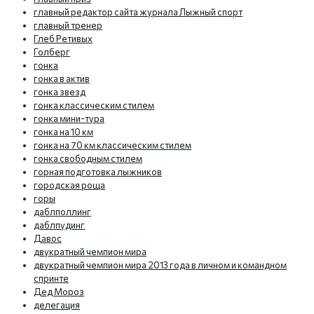
главный редактор сайта журнала Лыжный спорт
главный тренер
Глеб Ретивых
Голберг
гонка
гонка в актив
гонка звезд
гонка классическим стилем
гонка мини-тура
гонка на 10 км
гонка на 70 км классическим стилем
гонка свободным стилем
горная подготовка лыжников
городская роща
горы
даблполлинг
даблпудинг
Давос
двукратный чемпион мира
двукратный чемпион мира 2013 года в личном и командном
спринте
Дед Мороз
делегация