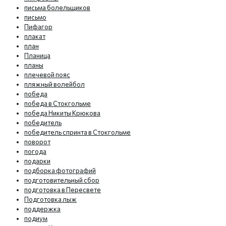
письма болельщиков
письмо
Пифагор
плакат
план
Планица
планы
плечевой пояс
пляжный волейбол
победа
победа в Стокгольме
победа Никиты Крюкова
победитель
победитель спринта в Стокгольме
поворот
погода
подарки
подборка фотографий
подготовительный сбор
подготовка в Пересвете
Подготовка лыж
поддержка
подиум