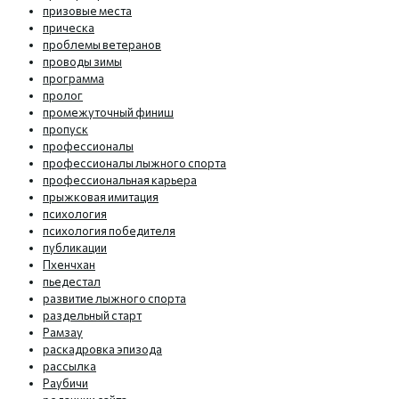
призовые места
прическа
проблемы ветеранов
проводы зимы
программа
пролог
промежуточный финиш
пропуск
профессионалы
профессионалы лыжного спорта
профессиональная карьера
прыжковая имитация
психология
психология победителя
публикации
Пхенчхан
пьедестал
развитие лыжного спорта
раздельный старт
Рамзау
раскадровка эпизода
рассылка
Раубичи