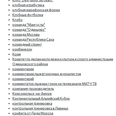
клуб "Devi Junior ski team"
клубная атрибутика
клубная марафонская форма
Клубные футболки
Клэбо
команда "Мангусты"
команда "Одинцово"
команда Москвы
команда Республики Саха
командный спринт
комбинезон
Коми
Комитет по делам молодежи культуре и спорту администрации
Одинцовского района
комментарии
комментарии лыжегоночных журналистов
комментарий
комментатор лыжных гонок на телеканале МАТЧ ТВ
компания-производитель
Комсомольск-на-Амуре
Континентальный Альпийский Кубок
контрольная тренировка
контрольная тренировка в Ливиньо
конфета от Деда Мороза