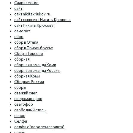
Саарисельке
сайт
сайт nikitakriukov.ru
сайт лыжника Никиты Крюкова
сайт Никиты Крюкова
самолет
сбор
сбор в Отепя
сбор в Приэльбрусье
Сбор в Токсово
сборная
сборная команда Коми
сборная команда России
сборная Коми
Сборная России
сборы
свежий снег
сверхмарафон
светофор
свободный стиль
сезон
Селфи
селфи с "королем спринта"
семья