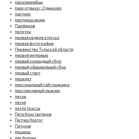
паралимпийцы
парк отдыха г.Одинцово
партнер
партнеры акции
Парфенов
пелотон
первая неделя отпуска
первая фотография
Первенство Тульской области
первое интервью
первый командный сбор
первый официальный сбор
первый старт
перелет
персональный сайт лыжника
перспективный лыжник
песни
песня
петли трассы
Петр Константинов
Петтер Нортуг
Петухов
пещеры
пик формы