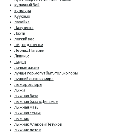
кулачный бой
культура
Куусамо
лазейка
Лазутинка
Лахти
легкий вес
лёд под снегом
Леонид Пигарин
Ливиньо
лидер
личная жизнь
лучше гор могут быть только горы
лучший лыжник мира
лыжероллеры
лыжи
лыжная база
лыжная база «Динамо»
лыжная мазь
лыжная семья
лыжник
лыжник Алексей Петухов
лыжник летом