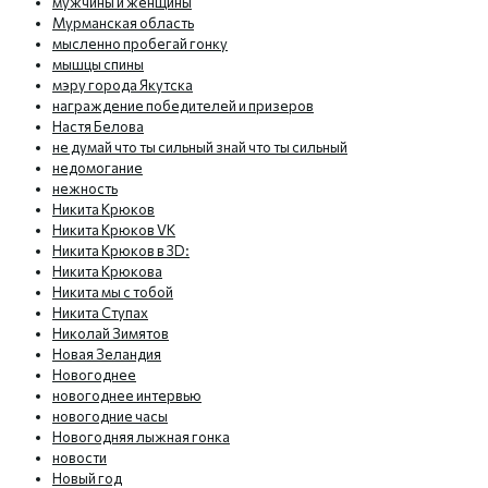
мужчины и женщины
Мурманская область
мысленно пробегай гонку
мышцы спины
мэру города Якутска
награждение победителей и призеров
Настя Белова
не думай что ты сильный знай что ты сильный
недомогание
нежность
Никита Крюков
Никита Крюков VK
Никита Крюков в 3D:
Никита Крюкова
Никита мы с тобой
Никита Ступах
Николай Зимятов
Новая Зеландия
Новогоднее
новогоднее интервью
новогодние часы
Новогодняя лыжная гонка
новости
Новый год