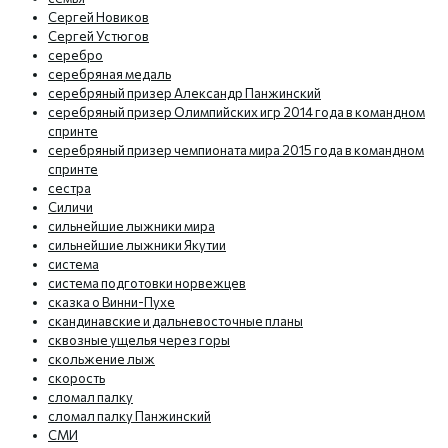
Сергей Новиков
Сергей Устюгов
серебро
серебряная медаль
серебряный призер Александр Панжинский
серебряный призер Олимпийских игр 2014 года в командном
спринте
серебряный призер чемпионата мира 2015 года в командном
спринте
сестра
Силичи
сильнейшие лыжники мира
сильнейшие лыжники Якутии
система
система подготовки норвежцев
сказка о Винни-Пухе
скандинавские и дальневосточные планы
сквозные ущелья через горы
скольжение лыж
скорость
сломал палку
сломал палку Панжинский
СМИ