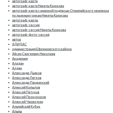
автограф-карта
автограф-карта Никиты Крюкова
автограф-карта с именной подписью Олимпийского чемпиона
по лыжным гонкам Никиты Крюкова
автограф-карты
автограф-сессия
автограф-сессия Никиты Крюкова
автограф-фото-сессия
автор
АДИДАС
администрация Ефремовского района
Айсен Сергеевич Николаев
Академия
Аладан
Алдан
Александр Дьяков
Александр Легков
Александр Панжинский
Алексей Копылов
Алексей Петухов
Алексей Прокуроров
Алексей Червоткин
Альпийский Кубок
Альпы