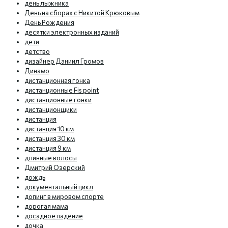
день лыжника
День на сборах с Никитой Крюковым
День Рождения
десятки электронных изданий
дети
детство
дизайнер Даниил Громов
Динамо
дистанционная гонка
дистанционные Fis point
дистанционные гонки
дистанционщики
дистанция
дистанция 10 км
дистанция 30 км
дистанция 9 км
длинные волосы
Дмитрий Озерский
дождь
документальный цикл
допинг в мировом спорте
дорогая мама
досадное падение
дочка