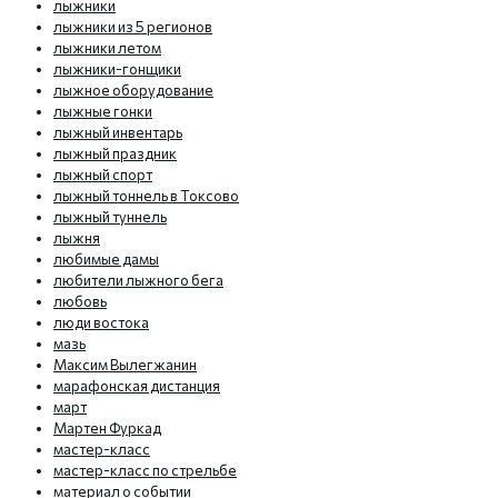
лыжники
лыжники из 5 регионов
лыжники летом
лыжники-гонщики
лыжное оборудование
лыжные гонки
лыжный инвентарь
лыжный праздник
лыжный спорт
лыжный тоннель в Токсово
лыжный туннель
лыжня
любимые дамы
любители лыжного бега
любовь
люди востока
мазь
Максим Вылегжанин
марафонская дистанция
март
Мартен Фуркад
мастер-класс
мастер-класс по стрельбе
материал о событии