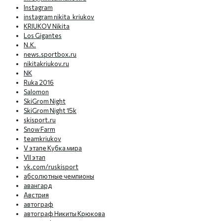
Instagram
instagram nikita_kriukov
KRIUKOV Nikita
Los Gigantes
N.K.
news.sportbox.ru
nikitakriukov.ru
NK
Ruka 2016
Salomon
SkiGrom Night
SkiGrom Night 15k
skisport.ru
Snow Farm
teamkriukov
V этапе Кубка мира
VII этап
vk.com/ruskisport
абсолютные чемпионы
авангард
Австрия
автограф
автограф Никиты Крюкова