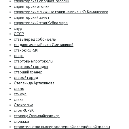
спринтерская сборная Росссии
спринтерские гонки
спринтерские лыжные гонки на призы Ю.Каминского
спринтерский зачет
спринтерский этап Кубка мира
спурт
СССР
ставь перед собой цель
стадион имени Раисы Сметаниной
станок RU-SKI
старт
стартовые протоколы
стартовый городок
старший тренер
старый город
Степанида Артахинова
стиль
стимул
стихи
Стокгольм
стол RU-SKI
столица Олимпийских игр
стрижка
строительство лыжеролллерной освещённой трассы