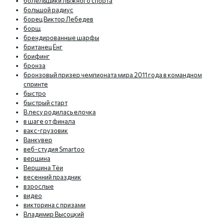
болельщики лыжного спорта
большой радиус
борец Виктор Лебедев
борщ
брендированные шарфы
британец Ёнг
брифинг
бронза
бронзовый призер чемпионата мира 2011 года в командном
спринте
быстро
быстрый старт
В лесу родилась елочка
в шаге от финала
вакс-грузовик
Ванкувер
веб-студия Smartoo
вершина
Вершина Тёи
весенний праздник
взрослые
видео
викторина с призами
Владимир Высоцкий