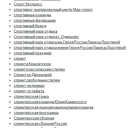
Спорт Экспресс
спортивно-экипировочный центр Мар-спорт
спортивные команды
спортивные федерации
спортивный бренд
Спортивный парк отдыха
Спортивный парк отдыха г.Одинцово
спортивный парк отдыха им.Героя России Ларисы Лазутиной
спортивный парк отдыха имени Героя России Ларисы Лазутиной
спортивный праздник
спринт
спринт в Крылатском
спринт классическим стилем
Спринт на Дворцовой
спринт свободным стилем
спринт-интервью
спринт-эстафета
спринтерская гонка
спринтерская команда Юрия Каминского
спринтерская лыжная национальная команда
спринтерская программа
Спринтерская сборная
спринтерская сборная России