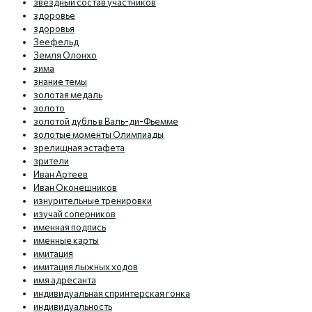
звездный состав участников
здоровье
здоровья
Зеефельд
Земля Олонхо
зима
знание темы
золотая медаль
золото
золотой дубль в Валь-ди-Фьемме
золотые моменты Олимпиады
зрелищная эстафета
зрители
Иван Артеев
Иван Оконешников
изнурительные тренировки
изучай соперников
именная подпись
именные карты
имитация
имитация лыжных ходов
имя адресанта
индивидуальная спринтерская гонка
индивидуальность