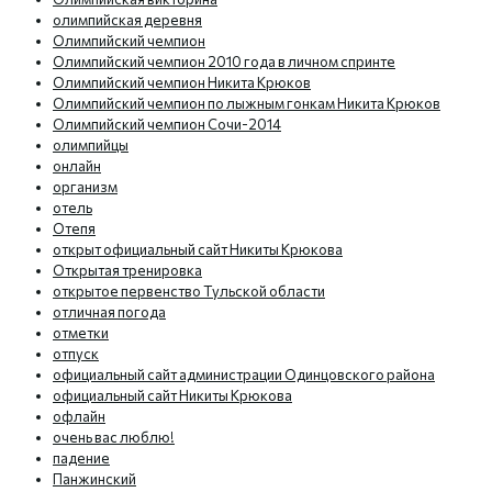
олимпийская деревня
Олимпийский чемпион
Олимпийский чемпион 2010 года в личном спринте
Олимпийский чемпион Никита Крюков
Олимпийский чемпион по лыжным гонкам Никита Крюков
Олимпийский чемпион Сочи-2014
олимпийцы
онлайн
организм
отель
Отепя
открыт официальный сайт Никиты Крюкова
Открытая тренировка
открытое первенство Тульской области
отличная погода
отметки
отпуск
официальный сайт администрации Одинцовского района
официальный сайт Никиты Крюкова
офлайн
очень вас люблю!
падение
Панжинский