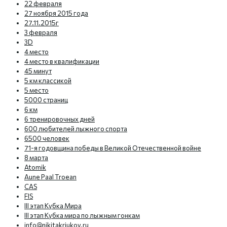
22 февраля
27 ноября 2015 года
27.11.2015г
3 февраля
3D
4 место
4 место в квалификации
45 минут
5 км классикой
5 место
5000 страниц
6 км
6 тренировочных дней
600 любителей лыжного спорта
6500 человек
71-я годовщина победы в Великой Отечественной войне
8 марта
Atomik
Aune Paal Troean
CAS
FIS
III этап Кубка Мира
III этап Кубка мира по лыжным гонкам
info@nikitakriukov.ru