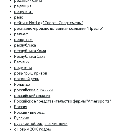
редакции сайта
редакция
результат
рейс
рейтинг HotLog "Спорт - Спортсмены"
рекламно-производственная компания "Престо"
рельеф
репортаж
республика
республика Коми
Республики Саха
Ретивых
родители
розыгрыш призов
роковой день
Роналдо
российские лыжники
российский лыжник
Российское представительство фирмы "Amer sports"
Россия
Россия - вперед!
Русские
русские побеждают чистыми
с Новым 2016 годом