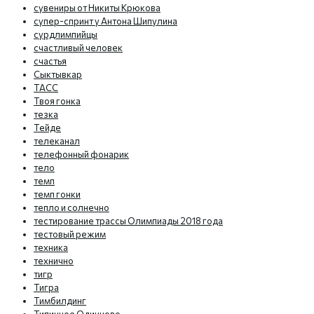
сувениры от Никиты Крюкова
супер-спринт у Антона Шипулина
сурдлимпийцы
счастливый человек
счастья
Сыктывкар
ТАСС
Твоя гонка
тезка
Тейде
телеканал
телефонный фонарик
тело
темп
темп гонки
тепло и солнечно
тестирование трассы Олимпиады 2018 года
тестовый режим
техника
технично
тигр
Тигра
Тимбилдинг