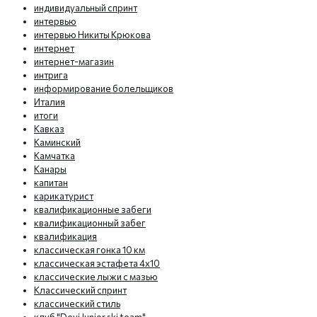
индивидуальный спринт
интервью
интервью Никиты Крюкова
интернет
интернет-магазин
интрига
информирование болельщиков
Италия
итоги
Кавказ
Каминский
Камчатка
Канары
капитан
карикатурист
квалификационные забеги
квалификационный забег
квалификация
классическая гонка 10 км
классическая эстафета 4х10
классические лыжи с мазью
Классический спринт
классический стиль