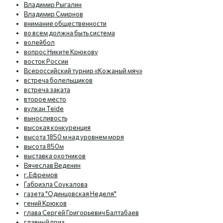
Владимир Рыгалин
Владимир Смирнов
внимание общественности
во всем должна быть система
волейбол
вопрос Никите Крюкову
восток России
Всероссийский турнир «Кожаный мяч»
встреча болельщиков
встреча заката
второе место
вулкан Teide
выносливость
высокая конкуренция
высота 1850 м над уровнем моря
высота 850м
выставка охотников
Вячеслав Веденин
г.Ефремов
Габриэла Соукалова
газета "Одинцовская Неделя"
гений Крюков
глава Сергей Григорьевич Балтабаев
главный приз