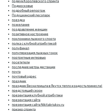
подиум Королевского спринта
Подмосковье
подробный репортаж
Подушкинский лесопарк
поездка
пожелание
поздравление женщин
позитивное настроение
поклонники лыжного спорта
полка с клубной атрибутикой
полуфинал
популяризация лыжных гонок
портретные интервью
посетители
последние метры дистанции
почта
почтовый адрес
праздник
праздник Весна пришла в Якутск тепло и радость принесла!
предстоящий сезон
презентация клубной атрибутики
презентация сайта
презентация сайта Nikitakriukov.ru
призер спринта