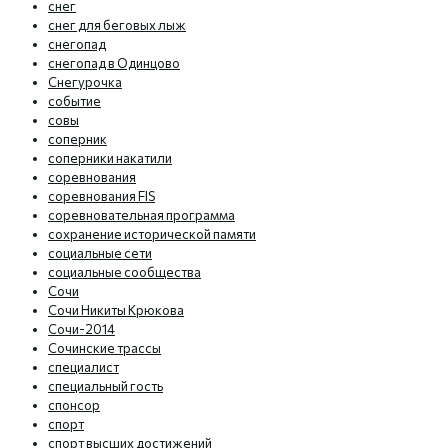
снег
снег для беговых лыж
снегопад
снегопад в Одинцово
Снегурочка
событие
совы
соперник
соперники накатили
соревнования
соревнования FIS
соревновательная программа
сохранение исторической памяти
социальные сети
социальные сообщества
Сочи
Сочи Никиты Крюкова
Сочи-2014
Сочинские трассы
специалист
специальный гость
спонсор
спорт
спорт высших достижений