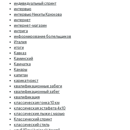
индивидуальный спринт
интервью
интервью Никиты Крюкова
интернет
интернет-магазин
интрига
информирование болельщиков
Италия
итоги
Кавказ
Каминский
Камчатка
Канары
капитан
карикатурист
квалификационные забеги
квалификационный забег
квалификация
классическая гонка 10 км
классическая эстафета 4х10
классические лыжи с мазью
Классический спринт
классический стиль