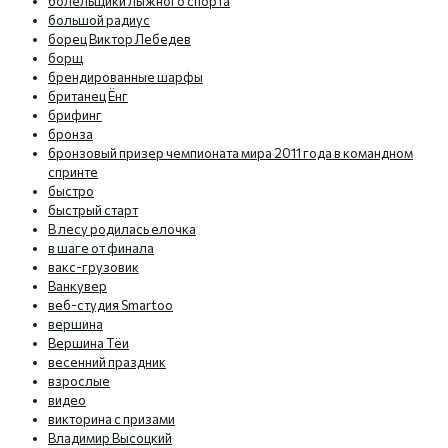
болельщики лыжного спорта
большой радиус
борец Виктор Лебедев
борщ
брендированные шарфы
британец Ёнг
брифинг
бронза
бронзовый призер чемпионата мира 2011 года в командном
спринте
быстро
быстрый старт
В лесу родилась елочка
в шаге от финала
вакс-грузовик
Ванкувер
веб-студия Smartoo
вершина
Вершина Тёи
весенний праздник
взрослые
видео
викторина с призами
Владимир Высоцкий