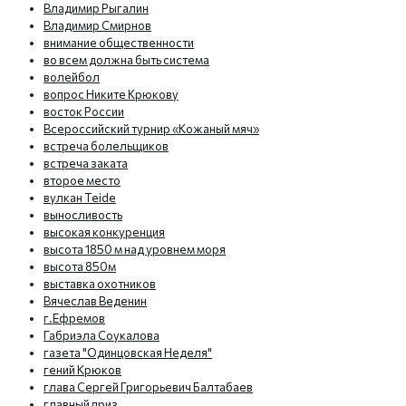
Владимир Рыгалин
Владимир Смирнов
внимание общественности
во всем должна быть система
волейбол
вопрос Никите Крюкову
восток России
Всероссийский турнир «Кожаный мяч»
встреча болельщиков
встреча заката
второе место
вулкан Teide
выносливость
высокая конкуренция
высота 1850 м над уровнем моря
высота 850м
выставка охотников
Вячеслав Веденин
г.Ефремов
Габриэла Соукалова
газета "Одинцовская Неделя"
гений Крюков
глава Сергей Григорьевич Балтабаев
главный приз