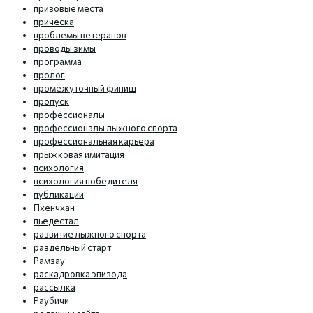
призовые места
прическа
проблемы ветеранов
проводы зимы
программа
пролог
промежуточный финиш
пропуск
профессионалы
профессионалы лыжного спорта
профессиональная карьера
прыжковая имитация
психология
психология победителя
публикации
Пхенчхан
пьедестал
развитие лыжного спорта
раздельный старт
Рамзау
раскадровка эпизода
рассылка
Раубичи