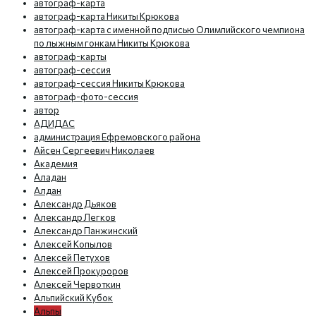
автограф-карта
автограф-карта Никиты Крюкова
автограф-карта с именной подписью Олимпийского чемпиона
по лыжным гонкам Никиты Крюкова
автограф-карты
автограф-сессия
автограф-сессия Никиты Крюкова
автограф-фото-сессия
автор
АДИДАС
администрация Ефремовского района
Айсен Сергеевич Николаев
Академия
Аладан
Алдан
Александр Дьяков
Александр Легков
Александр Панжинский
Алексей Копылов
Алексей Петухов
Алексей Прокуроров
Алексей Червоткин
Альпийский Кубок
Альпы