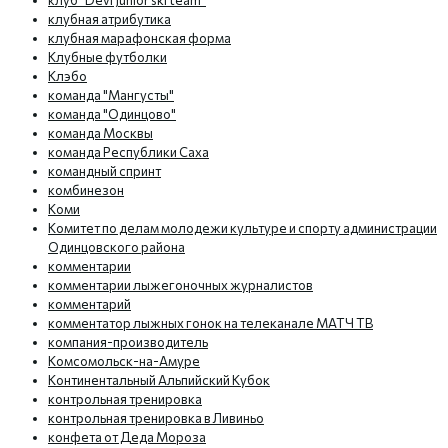
клуб "Devi Junior ski team"
клубная атрибутика
клубная марафонская форма
Клубные футболки
Клэбо
команда "Мангусты"
команда "Одинцово"
команда Москвы
команда Республики Саха
командный спринт
комбинезон
Коми
Комитет по делам молодежи культуре и спорту администрации
Одинцовского района
комментарии
комментарии лыжегоночных журналистов
комментарий
комментатор лыжных гонок на телеканале МАТЧ ТВ
компания-производитель
Комсомольск-на-Амуре
Континентальный Альпийский Кубок
контрольная тренировка
контрольная тренировка в Ливиньо
конфета от Деда Мороза