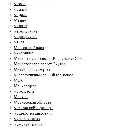
матч тв
медали
медаль
Медеу
мелочи
мероприятие
мероприятия
мечта
Мещерский парк
микроцикл
Министерства спорта Республики Саха
Министерство спорта Якутии
Михаил Девятьяров
многофункциональный тренажер
МОК
Мончегорск
море снега
Москва
Московская область
московский аэропорт
мощность в движении
мужская гонка
мужская группа