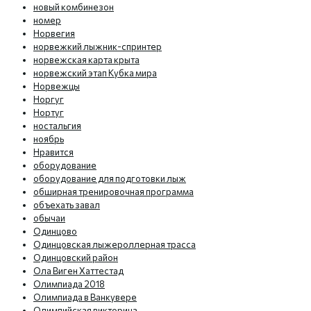
новый комбинезон
номер
Норвегия
норвежкий лыжник-спринтер
норвежская карта крыта
норвежский этап Кубка мира
Норвежцы
Норгуг
Нортуг
ностальгия
ноябрь
Нравится
оборудование
оборудование для подготовки лыж
обширная тренировочная программа
объехать завал
обычаи
Одинцово
Одинцовская лыжероллерная трасса
Одинцовский район
Ола Виген Хаттестад
Олимпиада 2018
Олимпиада в Ванкувере
Олимпийская викторина