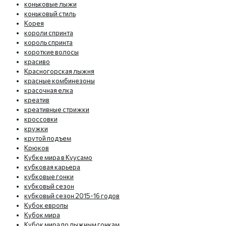
коньковые лыжи
коньковый стиль
Корея
короли спринта
король спринта
короткие волосы
красиво
Красногорская лыжня
красные комбинезоны
красочная елка
креатив
креативные стрижки
кроссовки
кружки
крутой подъем
Крюков
Кубке мира в Куусамо
кубковая карьера
кубковые гонки
кубковый сезон
кубковый сезон 2015-16 годов
Кубок европы
Кубок мира
Кубок мира по лыжным гонкам