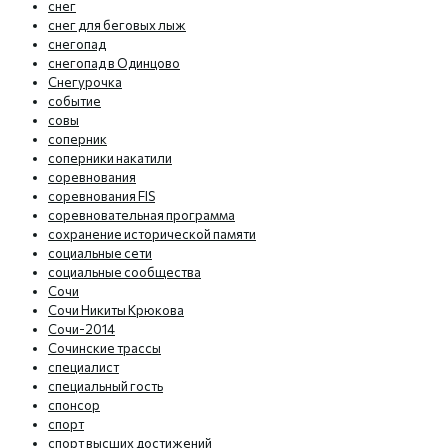
снег
снег для беговых лыж
снегопад
снегопад в Одинцово
Снегурочка
событие
совы
соперник
соперники накатили
соревнования
соревнования FIS
соревновательная программа
сохранение исторической памяти
социальные сети
социальные сообщества
Сочи
Сочи Никиты Крюкова
Сочи-2014
Сочинские трассы
специалист
специальный гость
спонсор
спорт
спорт высших достижений