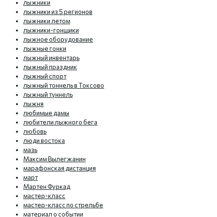
лыжники
лыжники из 5 регионов
лыжники летом
лыжники-гонщики
лыжное оборудование
лыжные гонки
лыжный инвентарь
лыжный праздник
лыжный спорт
лыжный тоннель в Токсово
лыжный туннель
лыжня
любимые дамы
любители лыжного бега
любовь
люди востока
мазь
Максим Вылегжанин
марафонская дистанция
март
Мартен Фуркад
мастер-класс
мастер-класс по стрельбе
материал о событии