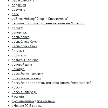
редакции сайта
редакция
результат
рейс
рейтинг HotLog "Спорт - Спортсмены"
рекламно-производственная компания "Престо"
рельеф
репортаж
республика
республика Коми
Республики Саха
Ретивых
родители
розыгрыш призов
роковой день
Роналдо
российские лыжники
российский лыжник
Российское представительство фирмы "Amer sports"
Россия
Россия - вперед!
Русские
русские побеждают чистыми
с Новым 2016 годом