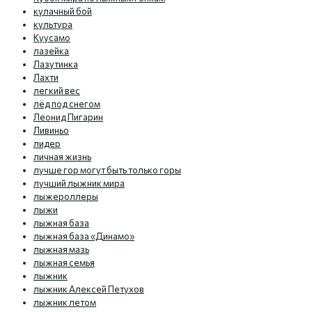
кулачный бой
культура
Куусамо
лазейка
Лазутинка
Лахти
легкий вес
лёд под снегом
Леонид Пигарин
Ливиньо
лидер
личная жизнь
лучше гор могут быть только горы
лучший лыжник мира
лыжероллеры
лыжи
лыжная база
лыжная база «Динамо»
лыжная мазь
лыжная семья
лыжник
лыжник Алексей Петухов
лыжник летом