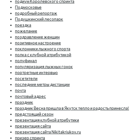
подиум Королевского спринта
Подмосковье
подробный репортаж
Подушкинский лесопарк
поездка
пожелание
поздравление женщин
позитивное настроение
поклонники лыжного спорта
полка с клубной атрибутикой
полуфинал
популяризация лыжных гонок
портретные интервью
посетители
последние метры дистанции
почта
почтовый адрес
праздник
праздник Весна пришла в Якутск тепло и радость принесла!
предстоящий сезон
презентация клубной атрибутики
презентация сайта
презентация сайта Nikitakriukov.ru
призер спринта