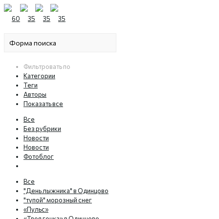
Фильтровать по
Категории
Теги
Авторы
Показать все
Все
Без рубрики
Новости
Новости
Фотоблог
Все
"День лыжника" в Одинцово
"тупой" морозный снег
«Пульс»
«Твоя гонка» в Одинцово