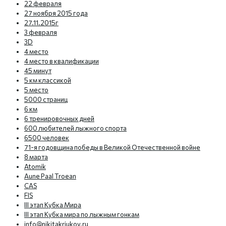
22 февраля
27 ноября 2015 года
27.11.2015г
3 февраля
3D
4 место
4 место в квалификации
45 минут
5 км классикой
5 место
5000 страниц
6 км
6 тренировочных дней
600 любителей лыжного спорта
6500 человек
71-я годовщина победы в Великой Отечественной войне
8 марта
Atomik
Aune Paal Troean
CAS
FIS
III этап Кубка Мира
III этап Кубка мира по лыжным гонкам
info@nikitakriukov.ru