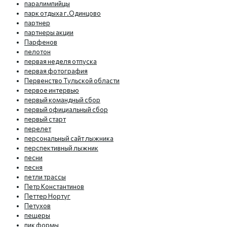
паралимпийцы
парк отдыха г.Одинцово
партнер
партнеры акции
Парфенов
пелотон
первая неделя отпуска
первая фотография
Первенство Тульской области
первое интервью
первый командный сбор
первый официальный сбор
первый старт
перелет
персональный сайт лыжника
перспективный лыжник
песни
песня
петли трассы
Петр Константинов
Петтер Нортуг
Петухов
пещеры
пик формы