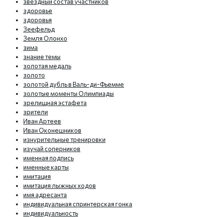
звездный состав участников
здоровье
здоровья
Зеефельд
Земля Олонхо
зима
знание темы
золотая медаль
золото
золотой дубль в Валь-ди-Фьемме
золотые моменты Олимпиады
зрелищная эстафета
зрители
Иван Артеев
Иван Оконешников
изнурительные тренировки
изучай соперников
именная подпись
именные карты
имитация
имитация лыжных ходов
имя адресанта
индивидуальная спринтерская гонка
индивидуальность