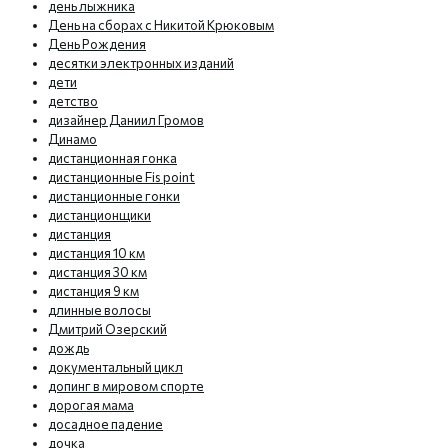
день лыжника
День на сборах с Никитой Крюковым
День Рождения
десятки электронных изданий
дети
детство
дизайнер Даниил Громов
Динамо
дистанционная гонка
дистанционные Fis point
дистанционные гонки
дистанционщики
дистанция
дистанция 10 км
дистанция 30 км
дистанция 9 км
длинные волосы
Дмитрий Озерский
дождь
документальный цикл
допинг в мировом спорте
дорогая мама
досадное падение
дочка