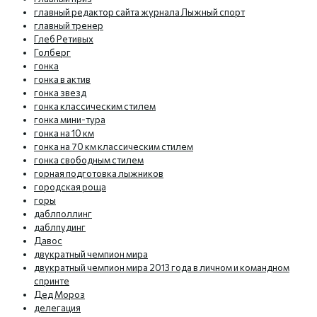
главный редактор сайта журнала Лыжный спорт
главный тренер
Глеб Ретивых
Голберг
гонка
гонка в актив
гонка звезд
гонка классическим стилем
гонка мини-тура
гонка на 10 км
гонка на 70 км классическим стилем
гонка свободным стилем
горная подготовка лыжников
городская роща
горы
даблполлинг
даблпудинг
Давос
двукратный чемпион мира
двукратный чемпион мира 2013 года в личном и командном
спринте
Дед Мороз
делегация