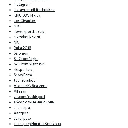
Instagram
instagram nikita_kriukov
KRIUKOV Nikita
Los Gigantes
N.K.
news.sportbox.ru
nikitakriukov.ru
NK
Ruka 2016
Salomon
SkiGrom Night
SkiGrom Night 15k
skisport.ru
Snow Farm
teamkriukov
V этапе Кубка мира
VII этап
vk.com/ruskisport
абсолютные чемпионы
авангард
Австрия
автограф
автограф Никиты Крюкова