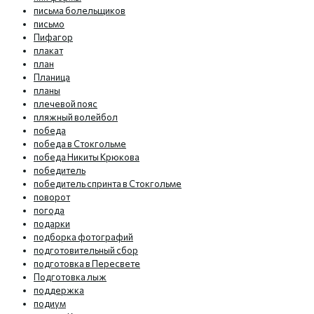
письма болельщиков
письмо
Пифагор
плакат
план
Планица
планы
плечевой пояс
пляжный волейбол
победа
победа в Стокгольме
победа Никиты Крюкова
победитель
победитель спринта в Стокгольме
поворот
погода
подарки
подборка фотографий
подготовительный сбор
подготовка в Пересвете
Подготовка лыж
поддержка
подиум