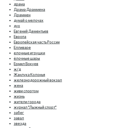
драма
Драма Драммена
Драммен
думай о мелочах
дух
Евгений Дементьев
Европа
Европейская часть России
Елливаре
елочные игрушки
ёлочные шары
Ермил Вокуев
ж/д
Жанлука Колонья
железнодорожный вокзал
жена
живи спортом
жизнь
жители города
журнал "Лыжный спорт"
забег
завал
звезда