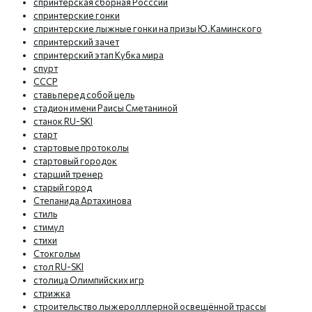
спринтерская сборная Росссии
спринтерские гонки
спринтерские лыжные гонки на призы Ю.Каминского
спринтерский зачет
спринтерский этап Кубка мира
спурт
СССР
ставь перед собой цель
стадион имени Раисы Сметаниной
станок RU-SKI
старт
стартовые протоколы
стартовый городок
старший тренер
старый город
Степанида Артахинова
стиль
стимул
стихи
Стокгольм
стол RU-SKI
столица Олимпийских игр
стрижка
строительство лыжеролллерной освещённой трассы