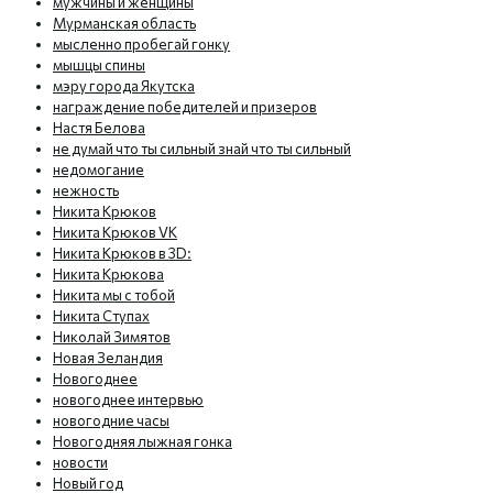
мужчины и женщины
Мурманская область
мысленно пробегай гонку
мышцы спины
мэру города Якутска
награждение победителей и призеров
Настя Белова
не думай что ты сильный знай что ты сильный
недомогание
нежность
Никита Крюков
Никита Крюков VK
Никита Крюков в 3D:
Никита Крюкова
Никита мы с тобой
Никита Ступах
Николай Зимятов
Новая Зеландия
Новогоднее
новогоднее интервью
новогодние часы
Новогодняя лыжная гонка
новости
Новый год