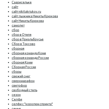
Саарисельке
сайт
сайт nikitakriukov.ru
сайт лыжника Никиты Крюкова
сайт Никиты Крюкова
самолет
сбор
сбор в Отепя
сбор в Приэльбрусье
Сбор в Токсово
сборная
сборная команда Коми
сборная команда России
сборная Коми
Сборная России
сборы
свежий снег
сверхмарафон
светофор
свободный стиль
сезон
Селфи
селфи с "королем спринта"
семья