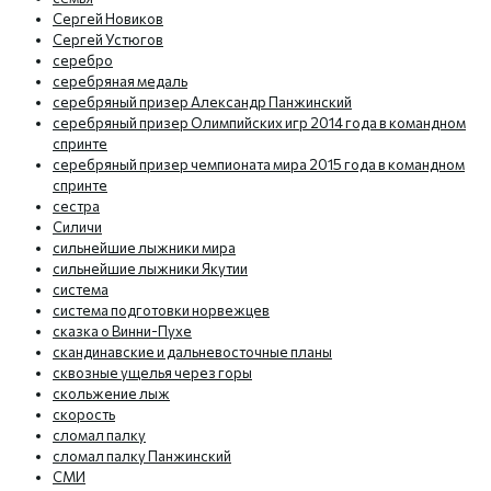
Сергей Новиков
Сергей Устюгов
серебро
серебряная медаль
серебряный призер Александр Панжинский
серебряный призер Олимпийских игр 2014 года в командном
спринте
серебряный призер чемпионата мира 2015 года в командном
спринте
сестра
Силичи
сильнейшие лыжники мира
сильнейшие лыжники Якутии
система
система подготовки норвежцев
сказка о Винни-Пухе
скандинавские и дальневосточные планы
сквозные ущелья через горы
скольжение лыж
скорость
сломал палку
сломал палку Панжинский
СМИ