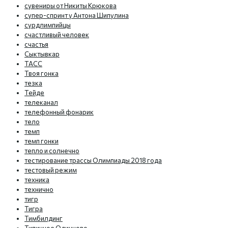
сувениры от Никиты Крюкова
супер-спринт у Антона Шипулина
сурдлимпийцы
счастливый человек
счастья
Сыктывкар
ТАСС
Твоя гонка
тезка
Тейде
телеканал
телефонный фонарик
тело
темп
темп гонки
тепло и солнечно
тестирование трассы Олимпиады 2018 года
тестовый режим
техника
технично
тигр
Тигра
Тимбилдинг