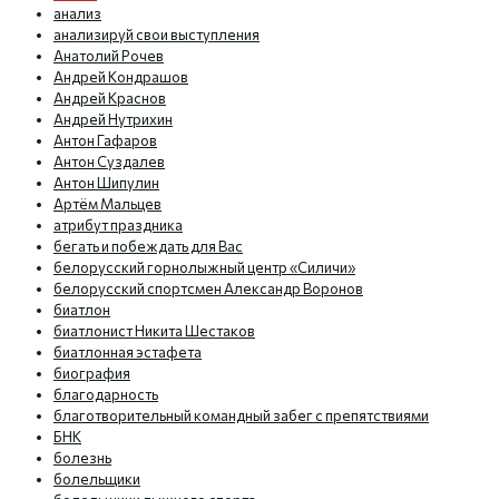
анализ
анализируй свои выступления
Анатолий Рочев
Андрей Кондрашов
Андрей Краснов
Андрей Нутрихин
Антон Гафаров
Антон Суздалев
Антон Шипулин
Артём Мальцев
атрибут праздника
бегать и побеждать для Вас
белорусский горнолыжный центр «Силичи»
белорусский спортсмен Александр Воронов
биатлон
биатлонист Никита Шестаков
биатлонная эстафета
биография
благодарность
благотворительный командный забег с препятствиями
БНК
болезнь
болельщики