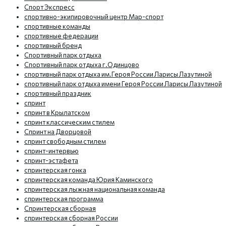
Спорт Экспресс
спортивно-экипировочный центр Мар-спорт
спортивные команды
спортивные федерации
спортивный бренд
Спортивный парк отдыха
Спортивный парк отдыха г.Одинцово
спортивный парк отдыха им.Героя России Ларисы Лазутиной
спортивный парк отдыха имени Героя России Ларисы Лазутиной
спортивный праздник
спринт
спринт в Крылатском
спринт классическим стилем
Спринт на Дворцовой
спринт свободным стилем
спринт-интервью
спринт-эстафета
спринтерская гонка
спринтерская команда Юрия Каминского
спринтерская лыжная национальная команда
спринтерская программа
Спринтерская сборная
спринтерская сборная России