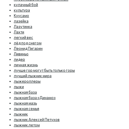
кулачный бой
культура
Куусамо
лазейка
Лазутинка
Лахти
легкий вес
лёд под снегом
Леонид Пигарин
Ливиньо
лидер
личная жизнь
лучше гор могут быть только горы
лучший лыжник мира
лыжероллеры
лыжи
лыжная база
лыжная база «Динамо»
лыжная мазь
лыжная семья
лыжник
лыжник Алексей Петухов
лыжник летом