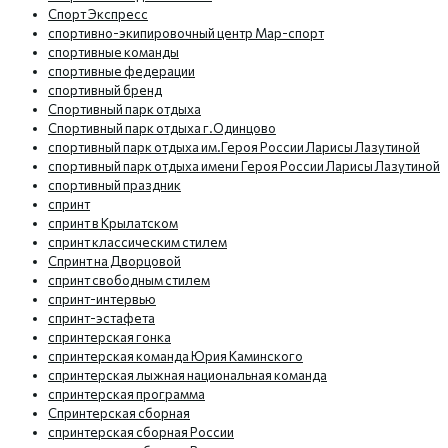
Спорт Экспресс
спортивно-экипировочный центр Мар-спорт
спортивные команды
спортивные федерации
спортивный бренд
Спортивный парк отдыха
Спортивный парк отдыха г.Одинцово
спортивный парк отдыха им.Героя России Ларисы Лазутиной
спортивный парк отдыха имени Героя России Ларисы Лазутиной
спортивный праздник
спринт
спринт в Крылатском
спринт классическим стилем
Спринт на Дворцовой
спринт свободным стилем
спринт-интервью
спринт-эстафета
спринтерская гонка
спринтерская команда Юрия Каминского
спринтерская лыжная национальная команда
спринтерская программа
Спринтерская сборная
спринтерская сборная России