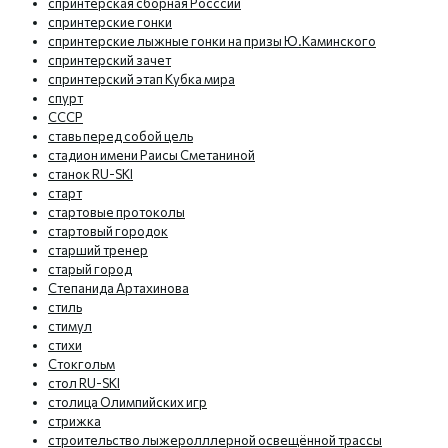
спринтерская сборная Росссии
спринтерские гонки
спринтерские лыжные гонки на призы Ю.Каминского
спринтерский зачет
спринтерский этап Кубка мира
спурт
СССР
ставь перед собой цель
стадион имени Раисы Сметаниной
станок RU-SKI
старт
стартовые протоколы
стартовый городок
старший тренер
старый город
Степанида Артахинова
стиль
стимул
стихи
Стокгольм
стол RU-SKI
столица Олимпийских игр
стрижка
строительство лыжеролллерной освещённой трассы