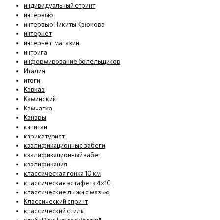
индивидуальный спринт
интервью
интервью Никиты Крюкова
интернет
интернет-магазин
интрига
информирование болельщиков
Италия
итоги
Кавказ
Каминский
Камчатка
Канары
капитан
карикатурист
квалификационные забеги
квалификационный забег
квалификация
классическая гонка 10 км
классическая эстафета 4х10
классические лыжи с мазью
Классический спринт
классический стиль