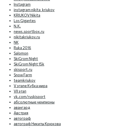
Instagram
instagram nikita_kriukov
KRIUKOV Nikita
Los Gigantes
N.K.
news.sportbox.ru
nikitakriukov.ru
NK
Ruka 2016
Salomon
SkiGrom Night
SkiGrom Night 15k
skisport.ru
Snow Farm
teamkriukov
V этапе Кубка мира
VII этап
vk.com/ruskisport
абсолютные чемпионы
авангард
Австрия
автограф
автограф Никиты Крюкова