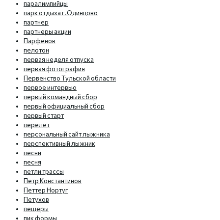
паралимпийцы
парк отдыха г.Одинцово
партнер
партнеры акции
Парфенов
пелотон
первая неделя отпуска
первая фотография
Первенство Тульской области
первое интервью
первый командный сбор
первый официальный сбор
первый старт
перелет
персональный сайт лыжника
перспективный лыжник
песни
песня
петли трассы
Петр Константинов
Петтер Нортуг
Петухов
пещеры
пик формы