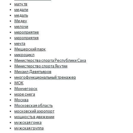
матч тв
медали
медаль
Медеу
мелочи
мероприятие
мероприятия
мечта
Мещерский парк
микроцикл
Министерства спорта Республики Саха
Министерство спорта Якутии
Михаил Девятьяров
многофункциональный тренажер
МОК
Мончегорск
море снега
Москва
Московская область
московский аэропорт
мощность в движении
мужская гонка
мужская группа