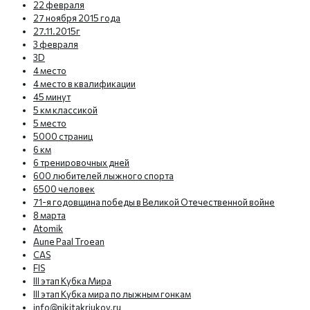
22 февраля
27 ноября 2015 года
27.11.2015г
3 февраля
3D
4 место
4 место в квалификации
45 минут
5 км классикой
5 место
5000 страниц
6 км
6 тренировочных дней
600 любителей лыжного спорта
6500 человек
71-я годовщина победы в Великой Отечественной войне
8 марта
Atomik
Aune Paal Troean
CAS
FIS
III этап Кубка Мира
III этап Кубка мира по лыжным гонкам
info@nikitakriukov.ru