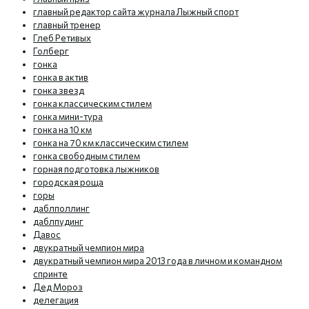
главный редактор сайта журнала Лыжный спорт
главный тренер
Глеб Ретивых
Голберг
гонка
гонка в актив
гонка звезд
гонка классическим стилем
гонка мини-тура
гонка на 10 км
гонка на 70 км классическим стилем
гонка свободным стилем
горная подготовка лыжников
городская роща
горы
даблполлинг
даблпудинг
Давос
двукратный чемпион мира
двукратный чемпион мира 2013 года в личном и командном
спринте
Дед Мороз
делегация