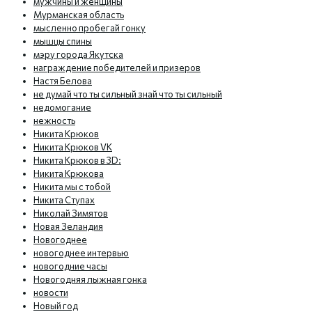
мужчины и женщины
Мурманская область
мысленно пробегай гонку
мышцы спины
мэру города Якутска
награждение победителей и призеров
Настя Белова
не думай что ты сильный знай что ты сильный
недомогание
нежность
Никита Крюков
Никита Крюков VK
Никита Крюков в 3D:
Никита Крюкова
Никита мы с тобой
Никита Ступах
Николай Зимятов
Новая Зеландия
Новогоднее
новогоднее интервью
новогодние часы
Новогодняя лыжная гонка
новости
Новый год