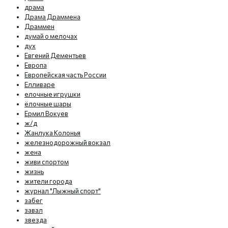
драма
Драма Драммена
Драммен
думай о мелочах
дух
Евгений Дементьев
Европа
Европейская часть России
Елливаре
елочные игрушки
ёлочные шары
Ермил Вокуев
ж/д
Жанлука Колонья
железнодорожный вокзал
жена
живи спортом
жизнь
жители города
журнал "Лыжный спорт"
забег
завал
звезда