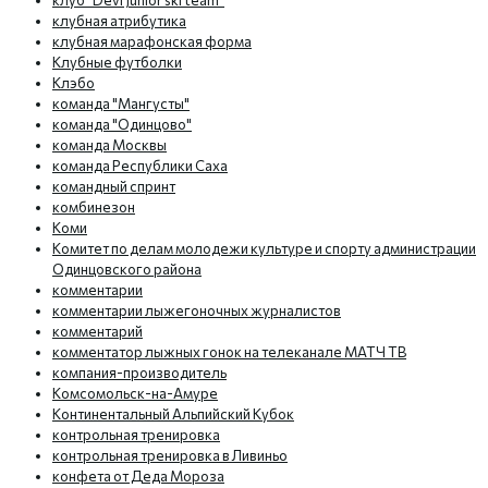
клуб "Devi Junior ski team"
клубная атрибутика
клубная марафонская форма
Клубные футболки
Клэбо
команда "Мангусты"
команда "Одинцово"
команда Москвы
команда Республики Саха
командный спринт
комбинезон
Коми
Комитет по делам молодежи культуре и спорту администрации
Одинцовского района
комментарии
комментарии лыжегоночных журналистов
комментарий
комментатор лыжных гонок на телеканале МАТЧ ТВ
компания-производитель
Комсомольск-на-Амуре
Континентальный Альпийский Кубок
контрольная тренировка
контрольная тренировка в Ливиньо
конфета от Деда Мороза