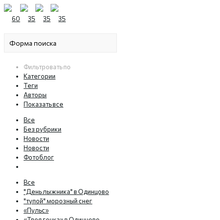
Фильтровать по
Категории
Теги
Авторы
Показать все
Все
Без рубрики
Новости
Новости
Фотоблог
Все
"День лыжника" в Одинцово
"тупой" морозный снег
«Пульс»
«Твоя гонка» в Одинцово