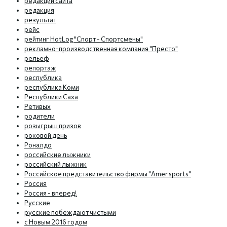
редакции сайта
редакция
результат
рейс
рейтинг HotLog "Спорт - Спортсмены"
рекламно-производственная компания "Престо"
рельеф
репортаж
республика
республика Коми
Республики Саха
Ретивых
родители
розыгрыш призов
роковой день
Роналдо
российские лыжники
российский лыжник
Российское представительство фирмы "Amer sports"
Россия
Россия - вперед!
Русские
русские побеждают чистыми
с Новым 2016 годом