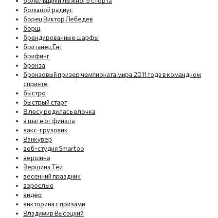
болельщики лыжного спорта
большой радиус
борец Виктор Лебедев
борщ
брендированные шарфы
британец Ёнг
брифинг
бронза
бронзовый призер чемпионата мира 2011 года в командном
спринте
быстро
быстрый старт
В лесу родилась елочка
в шаге от финала
вакс-грузовик
Ванкувер
веб-студия Smartoo
вершина
Вершина Тёи
весенний праздник
взрослые
видео
викторина с призами
Владимир Высоцкий