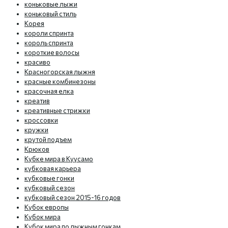
коньковые лыжи
коньковый стиль
Корея
короли спринта
король спринта
короткие волосы
красиво
Красногорская лыжня
красные комбинезоны
красочная елка
креатив
креативные стрижки
кроссовки
кружки
крутой подъем
Крюков
Кубке мира в Куусамо
кубковая карьера
кубковые гонки
кубковый сезон
кубковый сезон 2015-16 годов
Кубок европы
Кубок мира
Кубок мира по лыжным гонкам