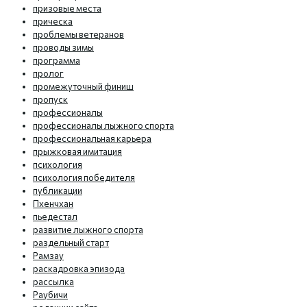
призовые места
прическа
проблемы ветеранов
проводы зимы
программа
пролог
промежуточный финиш
пропуск
профессионалы
профессионалы лыжного спорта
профессиональная карьера
прыжковая имитация
психология
психология победителя
публикации
Пхенчхан
пьедестал
развитие лыжного спорта
раздельный старт
Рамзау
раскадровка эпизода
рассылка
Раубичи