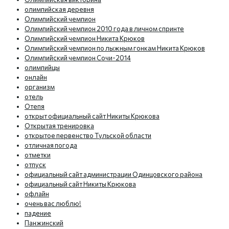
олимпийская деревня
Олимпийский чемпион
Олимпийский чемпион 2010 года в личном спринте
Олимпийский чемпион Никита Крюков
Олимпийский чемпион по лыжным гонкам Никита Крюков
Олимпийский чемпион Сочи-2014
олимпийцы
онлайн
организм
отель
Отепя
открыт официальный сайт Никиты Крюкова
Открытая тренировка
открытое первенство Тульской области
отличная погода
отметки
отпуск
официальный сайт администрации Одинцовского района
официальный сайт Никиты Крюкова
офлайн
очень вас люблю!
падение
Панжинский