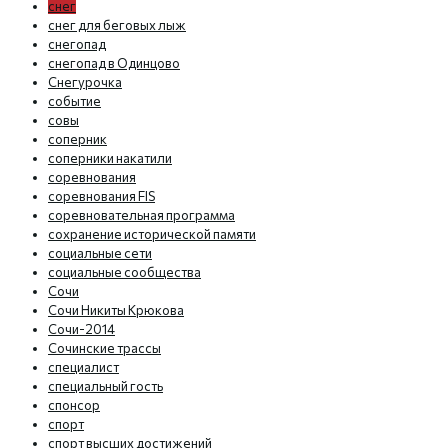
снег
снег для беговых лыж
снегопад
снегопад в Одинцово
Снегурочка
событие
совы
соперник
соперники накатили
соревнования
соревнования FIS
соревновательная программа
сохранение исторической памяти
социальные сети
социальные сообщества
Сочи
Сочи Никиты Крюкова
Сочи-2014
Сочинские трассы
специалист
специальный гость
спонсор
спорт
спорт высших достижений