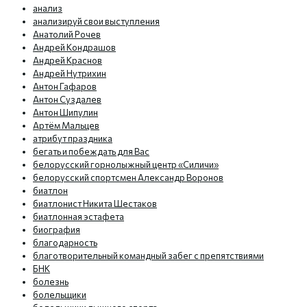
анализ
анализируй свои выступления
Анатолий Рочев
Андрей Кондрашов
Андрей Краснов
Андрей Нутрихин
Антон Гафаров
Антон Суздалев
Антон Шипулин
Артём Мальцев
атрибут праздника
бегать и побеждать для Вас
белорусский горнолыжный центр «Силичи»
белорусский спортсмен Александр Воронов
биатлон
биатлонист Никита Шестаков
биатлонная эстафета
биография
благодарность
благотворительный командный забег с препятствиями
БНК
болезнь
болельщики