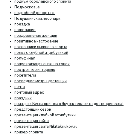
подиум Королевского спринта
Подмосковье
подробный репортаж
Подушкинский лесопарк
поездка
пожелание
поздравление женщин
позитивное настроение
поклонники лыжного спорта
полка с клубной атрибутикой
полуфинал
популяризация лыжных гонок
портретные интервью
посетители
последние метры дистанции
почта
почтовый адрес
праздник
праздник Весна пришла в Якутск тепло и радость принесла!
предстоящий сезон
презентация клубной атрибутики
презентация сайта
презентация сайта Nikitakriukov.ru
призер спринта