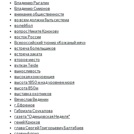
Владимир Рыгалин
Владимир Смирнов
внимание общественности
во всем должна быть система
волейбол
вопрос Никите Крюкову
восток России
Всероссийский турнир «Кожаный мяч»
встреча болельщиков
встреча заката
второе место
вулкан Teide
выносливость
высокая конкуренция
высота 1850 м над уровнем моря
высота 850м
выставка охотников
Вячеслав Веденин
г.Ефремов
Габриэла Соукалова
газета "Одинцовская Неделя"
гений Крюков
глава Сергей Григорьевич Балтабаев
главный приз