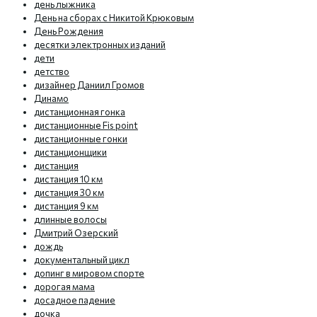
день лыжника
День на сборах с Никитой Крюковым
День Рождения
десятки электронных изданий
дети
детство
дизайнер Даниил Громов
Динамо
дистанционная гонка
дистанционные Fis point
дистанционные гонки
дистанционщики
дистанция
дистанция 10 км
дистанция 30 км
дистанция 9 км
длинные волосы
Дмитрий Озерский
дождь
документальный цикл
допинг в мировом спорте
дорогая мама
досадное падение
дочка