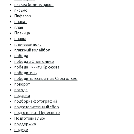
письма болельщиков
письмо
Пифагор
плакат
план
Планица
планы
плечевой пояс
пляжный волейбол
победа
победа в Стокгольме
победа Никиты Крюкова
победитель
победитель спринта в Стокгольме
поворот
погода
подарки
подборка фотографий
подготовительный сбор
подготовка в Пересвете
Подготовка лыж
поддержка
подиум