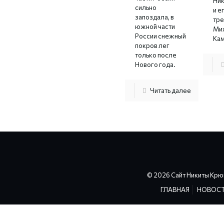
Ни
сильно
и е
запоздала, в
тр
южной части
Ми
России снежный
Ка
покров лег
только после
Нового года.
Читать далее
© 2026 Сайт Никиты Крю
ГЛАВНАЯ
НОВОС