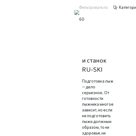
Фильтровать по
Категор
Подготовка
лыж: стол
и станок
RU-SKI
Подготовка лыж
— дело
серьезное. От
готовности
лыжника многое
зависит, но если
не подготовить
лыжи должным
образом, то ни
здоровья, ни