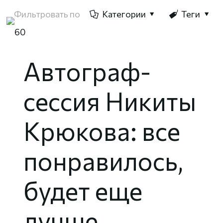
Фильтровать по
Категории
Теги
Автограф-
сессия Никиты
Крюкова: все
понравилось,
будет еще
лучше