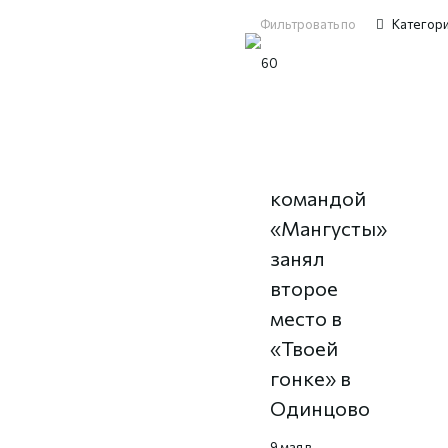
Фильтровать по
Категор
Никита
Крюков с
командой
«Мангусты»
занял
второе
место в
«Твоей
гонке» в
Одинцово
9 мая в