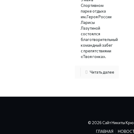
Спортивном
парке отдыха
им.Героя России
Ларисы
Лазутиной
состоялся
благотворительный
командный забег
с препятствиями
«Твоя гонка».
Читать далее
© 2026 Сайт Никиты Крю
ГЛАВНАЯ
НОВОС