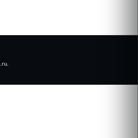
.ru
.