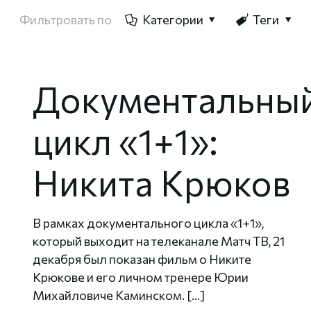
Фильтровать по
Категории
Теги
Документальны
цикл «1+1»:
Никита Крюков
В рамках документального цикла «1+1»,
который выходит на телеканале Матч ТВ, 21
декабря был показан фильм о Никите
Крюкове и его личном тренере Юрии
Михайловиче Каминском.
[…]