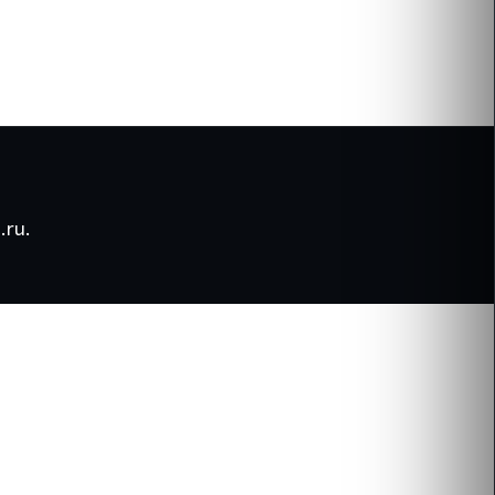
.ru
.