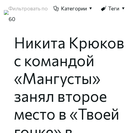
Фильтровать по
Категории
Теги
Никита Крюков
с командой
«Мангусты»
занял второе
место в «Твоей
гонке» в