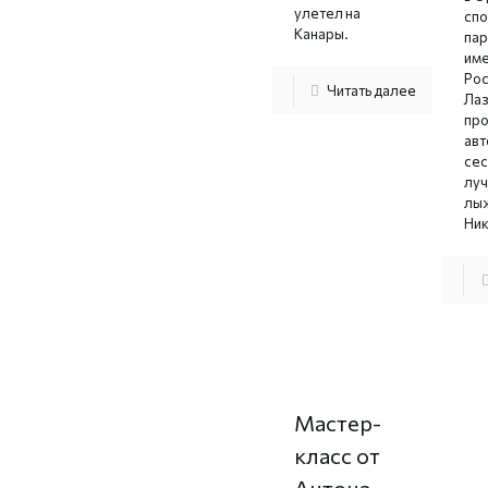
улетел на
сп
Канары.
пар
име
Рос
Читать далее
Лаз
пр
ав
сес
лу
лы
Ник
Мастер-
класс от