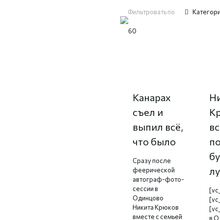
Фильтровать по
Категор
Никита
А
Крюков на
се
Канарах
Н
съел и
К
выпил всё,
вс
что было
п
б
Сразу после
л
феерической
автограф-фото-
сессии в
[vc
Одинцово
[vc
Никита Крюков
[vc
вместе с семьей
в О