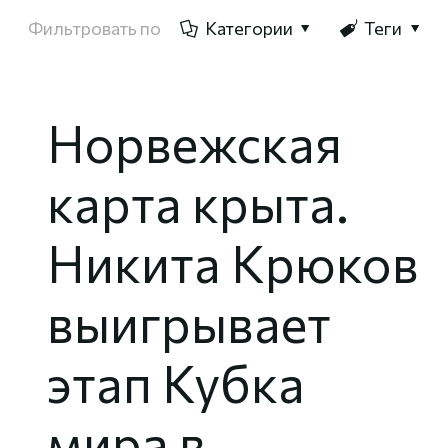
Фильтровать по
Категории
Теги
Норвежская
карта крыта.
Никита Крюков
выигрывает
этап Кубка
мира в