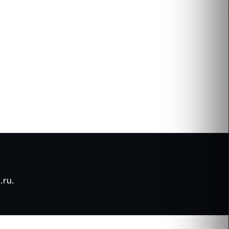
.ru
.