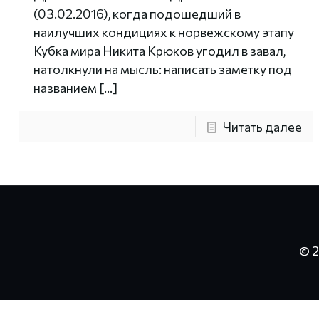
(03.02.2016), когда подошедший в
наилучших кондициях к норвежскому этапу
Кубка мира Никита Крюков угодил в завал,
натолкнули на мысль: написать заметку под
названием
[…]
Читать далее
© 