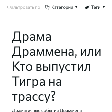
Фильтровать по
Категории
Теги
Драма
Драммена, или
Кто выпустил
Тигра на
трассу?
Драматичные события Драммена