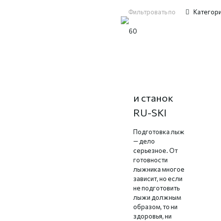
Фильтровать по
Категор
Подготовка
лыж: стол
и станок
RU-SKI
Подготовка лыж
— дело
серьезное. От
готовности
лыжника многое
зависит, но если
не подготовить
лыжи должным
образом, то ни
здоровья, ни